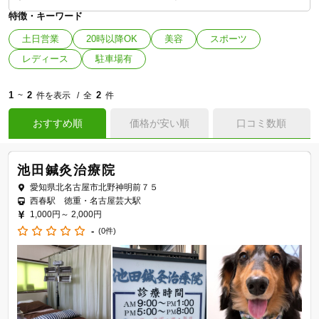
特徴・キーワード
土日営業
20時以降OK
美容
スポーツ
レディース
駐車場有
1
2
2
~
件を表示
全
件
おすすめ順
価格が安い順
口コミ数順
池田鍼灸治療院
愛知県北名古屋市北野神明前７５
西春駅 徳重・名古屋芸大駅
1,000円～
2,000円
-
(0件)