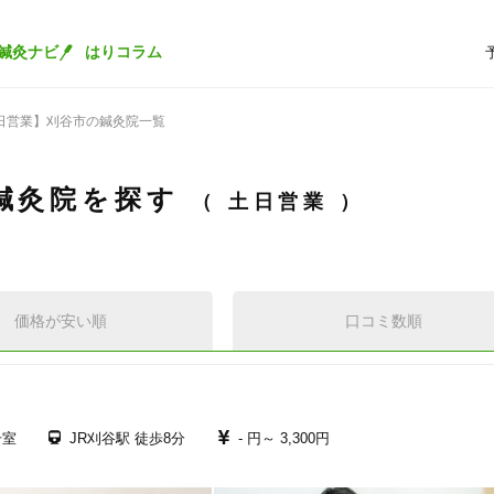
鍼灸ナビ
はりコラム
日営業】刈谷市の鍼灸院一覧
鍼灸院を探す
土日営業
価格が安い順
口コミ数順
号室
JR刈谷駅 徒歩8分
- 円～
3,300円