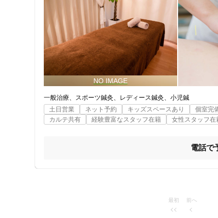
クレカ可
⑤施術以外での日常生活指導もおこないます

施術はもちろんのこと、生活の過ごし方のアドバイスや近
キーワード
アができるように、ストレッチや筋トレ指導をおこないま
一般治療
スポーツ鍼灸
レディース鍼灸
小児鍼
土日営業
ネット予約
キッズスペースあり
個室完
カルテ共有
経験豊富なスタッフ在籍
女性スタッフ在
電話で
最初
前へ