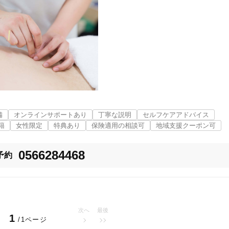
々の予定までにあわせた施術プランをしっかりと考え、ご自身でもお身体の
す。
4
件
検索結果を見る
備
オンラインサポートあり
丁寧な説明
セルフケアアドバイス
籍
女性限定
特典あり
保険適用の相談可
地域支援クーポン可
0566284468
予約
次へ
最後
1
/1ページ