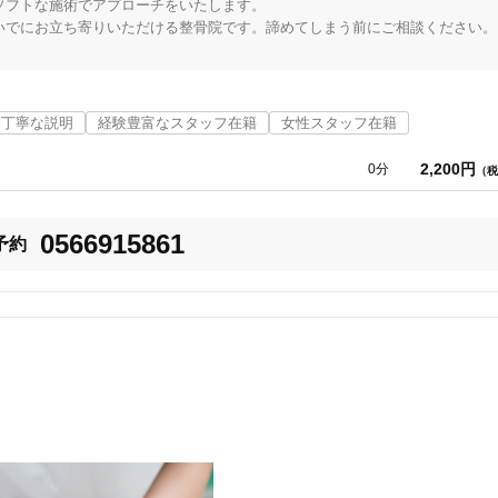
フトな施術でアプローチをいたします。

「健康にはりを見た」
でにお立ち寄りいただける整骨院です。諦めてしまう前にご相談ください。

女性限定


丁寧な説明
経験豊富なスタッフ在籍
女性スタッフ在籍
るかをご説明いたします。

2,200円
0分
（税
目指します。

オンラインサポートあり
丁寧な説明
0566915861
カルテ共有
経験豊富なスタッフ在籍
予約
施術を受けられない。」そのようなお悩みがある方でもしっかりと対応いた
使い捨て鍼使用
トライアルコースあり
ています。

にお電話ください。（店頭予約も可）

曜日、祝日も20時まで営業していますので、お仕事帰りでも通いやすい環境
保険適用の相談可
地域支援クーポン可