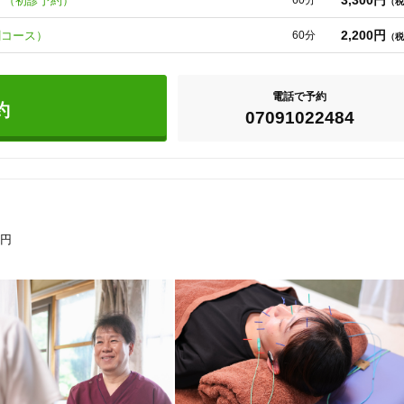
3,300円
 （初診予約）
60分
（税
2,200円
割コース）
60分
（税
電話で予約
約
07091022484
す。



0円