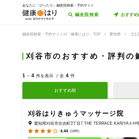
あなたに「ぴったり」鍼灸院検索・予約サイト
鍼灸院検索
おすすめ
鍼灸院検索・予約サイトの「健康にはり」TOP
愛知県
【土
刈谷市のおすすめ・評判の
1
4
4
~
件を表示
全
件
おすすめ順
刈谷はりきゅうマッサージ院
愛知県刈谷市住吉町3丁目7 THE TERRACE KARIYA Ⅱ H
4.44
(19件)