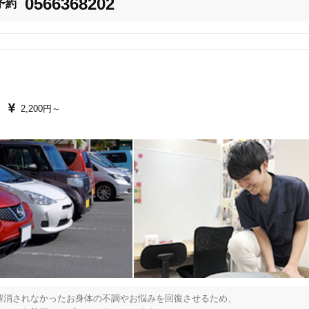
0566368202
予約
窄症、坐骨神経痛の施術を得意とし、どこに通っても良くならなかった慢性
お手伝いをさせて頂いております

美容鍼
スポーツ鍼灸
レディー
も身体もほっこり

ごろのストレスもリフレッシュ

2,200円～
もOK＆飲食も可

安全

20時以降OK
当日予約
約はネット予約でお願いいたします
駅近
往療あり
バリアフリー
個室完備
消されなかったお身体の不調やお悩みを回復させるため、
