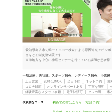
愛知県刈谷市で唯一！エコー検査による原因追究でピンポ
さをとる鍼灸整体院です。

東海地方を中心に神経セミナーを行っている講師が患者様1
【他院との違い】

・当院は問診に力を入れておりお困りごとに対ししっかり寄
一般治療
美容鍼
スポーツ鍼灸
レディース鍼灸
小児鍼
・エコーで痛みの部位を随時確認し患者様に説明します

土日営業
20時以降OK
当日予約
ネット予約
駐
・エコーで原因を見ながら鍼施術・神経施術を行うことによ
コロナ対応
オンラインサポートあり
丁寧な説明
経験豊富なスタッフ在籍
電子決済可
クレカ可
痛
【得意としている症状】

頭痛・自律神経の乱れ・肩こり・四十肩・五十肩・手の痺
初めての方はこちら （初診予約）
代表的なコース
の痺れ・スポーツ障害

による痛み・痺れ・重だるさに対ししっかり対応できます。