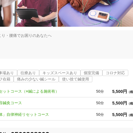
り・腰痛でお困りのあなたへ

眠

トラブル

車場あり
往療あり
キッズスペースあり
個室完備
コロナ対応
フ在籍
痛みの少ない鍼シール
使い捨て鍼使用
やシビレ

注射で抜いている

5,500円
セットコース（※鍼による施術有）
50分
（税
院される方が多く、また口コミや紹介で来院される方も多数

5,500円
容鍼灸コース
50分
（税
刈谷市
変更する
5,500円
体」自律神経リセットコース
50分
（税
案

当
