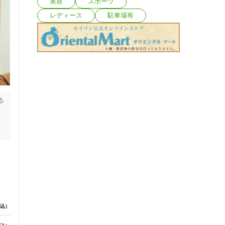
美容
スポーツ
レディース
駐車場有
る
足
込）