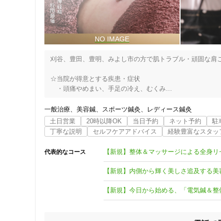
刈谷、豊田、豊明、みよし市の方で肌トラブル・頑固な肩こ
☆当院が得意とする疾患・症状

　・頭痛やめまい、手足の冷え、むくみ

　・季節の移り変わり目に見られる自律神経の体調不良や不
　・乾燥しやすくメイクのノリが悪い、メイクが浮くなど肌
一般治療
美容鍼
スポーツ鍼灸
レディース鍼灸
　・頑固な肩こり、首こり

土日営業
20時以降OK
当日予約
ネット予約
駐
　・身体が硬い

丁寧な説明
セルフケアアドバイス
経験豊富なスタッ
　・腰痛（腰椎椎間板ヘルニア・脊柱管狭窄症）からの痛み
　・階段の上り下りで膝に痛みがある、膝の水（関節液）を
【新規】整体＆マッサージによる全身リ
代表的なコース
※ここ数年は病院や接骨院、民間のもみほぐし店などから来
【新規】内側から輝く美しさ追及する美
住所
☆当院が強み

【新規】今日から始める、「電気鍼＆整
①臨床歴が豊富

　業界歴18年以上の経験に基づき、あなたへ最適な選択を提
　その他にもカウンセリングから施術まで一貫して院長が担