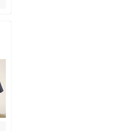
・
ス鍼灸
小児鍼
ネット予約
送迎あり