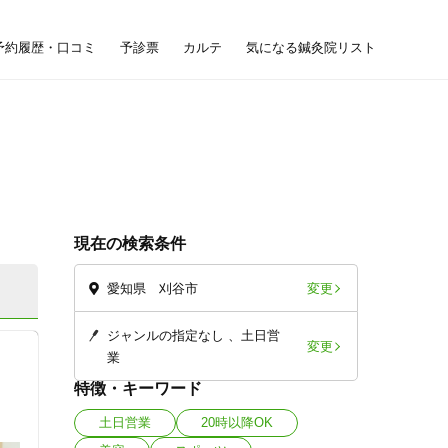
予約履歴・口コミ
予診票
カルテ
気になる鍼灸院リスト
現在の検索条件
変更
愛知県 刈谷市
ジャンルの指定なし
土日営
変更
業
特徴・キーワード
土日営業
20時以降OK