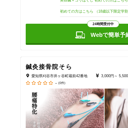
美容鍼＋コリほぐし 初めての方はこちら
【営業日時】

初めての方はこちら （18歳以下限定学
平日はもちろん、土日も営業しています。

平日朝9:00~21:00

24時間受付中
土日祝日朝9:00~15:00

Webで簡単予
※屋内駐車場2台完備、雨の日でも安心してお越しいただけま
お越し頂いた際にはエレベーターで2階へいらしてください。
【お支払方法】

現金・クレジットカード・各種電子マネー可

鍼灸接骨院そら
詳しくはホームページでご確認ください

愛知県刈谷市井ヶ谷町蔵前42番地
3,000円～
5,50
【その他】

-
刈谷市立住吉小学校徒歩3分

(0件)
刈谷豊田総合病院徒歩7分

JR刈谷駅徒歩8分

男女別トイレ完備・着替えスペースあり