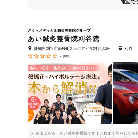
電話で
豊富な経験で頑固な腰痛、腰部椎間板ヘルニア、脊柱管狭
ジャンル
重症化した腰の痛み・シビレでお困りの方の悩みを解決する
一般治療
②土・日曜・祝日や夜間（22時まで）も営業

さくらメディカル鍼灸整骨院グループ
③個室による完全なプライベート空間でゆったりと施術で心
あい鍼灸整骨院刈谷院
空気清浄機で常にクリーンな空間に保ち、アロマの香りで日
特徴・キーワード
愛知県刈谷市南桜町2-56-1アピタ刈谷店3F
刈谷
-
(0件)
☆その他のメリット

受付時間の特徴
　・完全予約＆貸切による施術のため、小さなお子様連れで
　・鍼も含め衛生材料はすべて使い捨てのものを使用で安心
土日営業
★ご注意いただきたいこと

通院手段の特徴
当院ではお客様により良いサービスを提供するため、ご予
駐車場あり
設備の特徴
キッズスペースあり
刈谷市にある、あい鍼灸整骨院です！これまで何をしても解