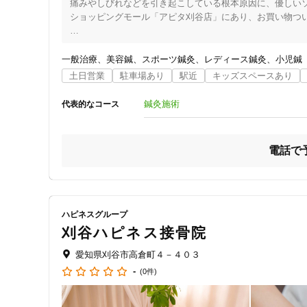
痛みやしびれなどを引き起こしている根本原因に、優しいソ
ショッピングモール「アピタ刈谷店」にあり、お買い物つい
女性向けの特徴
～あい鍼灸整骨院刈谷院の5つのポイントをご紹介～

女性スタッフ在籍
一般治療
美容鍼
スポーツ鍼灸
レディース鍼灸
小児鍼
①一人一人の生活まで考えたカウンセリングをおこないます
土日営業
駐車場あり
駅近
キッズスペースあり
施術前に、しっかりとカウンセリングをおこないます。

接客・サービスの特徴
相談しやすい環境、雰囲気を大切にし、どのような施術をす
鍼灸施術
代表的なコース
お客様と一緒に、未来の自分の目標を叶えていけるお身体を
コロナ対応
②お子様連れでもお越しいただけます

チャットでの事前相談
電話で
産後のつらい不調で悩んでいても、「子どもが気になって
ます。

院内は、ベビーカーのままお入りいただけます。

施術の特徴
③予約優先制で、施術にはスムーズにご案内いたします

ハピネスグループ
痛みの少ない鍼シール
お待ちいただく時間を少なくするために予約優先制で受付し
刈谷ハピネス接骨院
また、当日でも予約状況しだいで対応できますので、お気軽
愛知県刈谷市高倉町４－４０３
支払いに関する特徴
④通いやすい環境！　土・日・祝も営業しています

-
(0件)
アピタ刈谷店3Fで生活の一部で通いやすく、土曜日、日
特典あり
す。

※定休日は第3日曜日のみ
