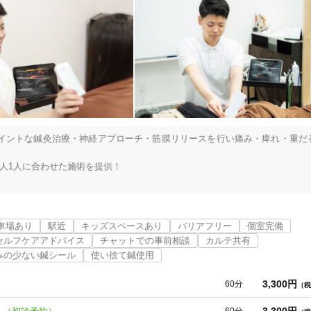
イントな鍼灸治療・神経アプローチ・筋膜リリースを行い痛み・痺れ・重だ
人1人に合わせた施術を提供！

り添います

車場あり
駅近
キッズスペースあり
バリアフリー
個室完備
り負担が少なくより早く症状の改善を目指します

セルフケアアドバイス
チャットでの事前相談
カルテ共有
みの少ない鍼シール
使い捨て鍼使用
れ・腰痛・ぎっくり腰・腰のヘルニア・脊柱管狭窄症・股関節痛・ひざ痛・
3,300円
60分
（税

