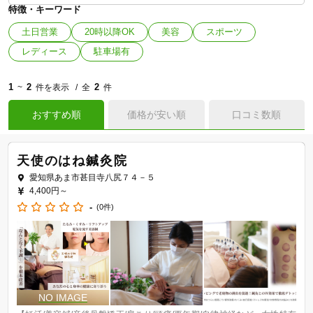
特徴・キーワード
土日営業
20時以降OK
美容
スポーツ
レディース
駐車場有
1
2
2
~
件を表示
全
件
おすすめ順
価格が安い順
口コミ数順
天使のはね鍼灸院
愛知県あま市甚目寺八尻７４－５
4,400円～
-
(0件)