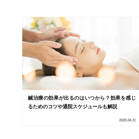
受付時間の特徴
土日営業
通院手段の特徴
駐車場あり
設備の特徴
キッズスペースあり
女性向けの特徴
鍼治療の効果が出るのはいつから？効果を感じ
女性スタッフ在籍
るためのコツや通院スケジュールも解説
2025.04.21
接客・サービスの特徴
コロナ対応