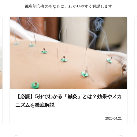
鍼灸初心者のあなたに、わかりやすく解説します
20時以降OK
当日予約
駅近
往療あり
バリアフリー
個室完備
「健康にはりを見た」
【必読】5分でわかる「鍼灸」とは？効果やメカ
女性限定
ニズムを徹底解説
2025.04.21
オンラインサポートあり
丁寧な説明