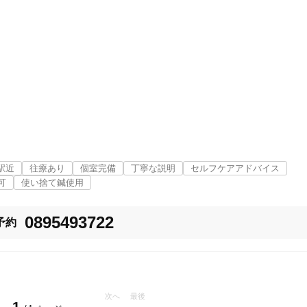
駅近
往療あり
個室完備
丁寧な説明
セルフケアアドバイス
可
使い捨て鍼使用
0895493722
予約
次へ
最後
1