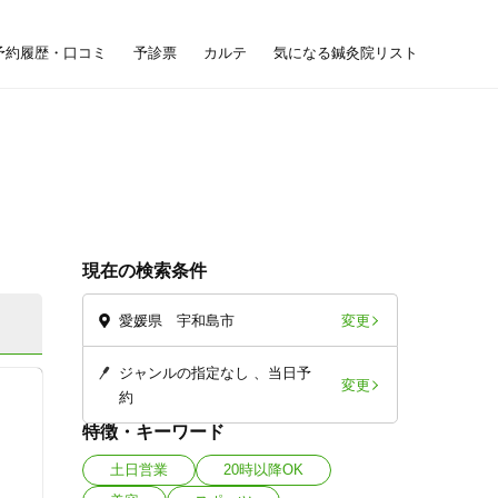
予約履歴・口コミ
予診票
カルテ
気になる鍼灸院リスト
現在の検索条件
変更
愛媛県 宇和島市
ジャンルの指定なし
当日予
変更
約
特徴・キーワード
土日営業
20時以降OK