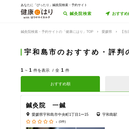
あなたに「ぴったり」鍼灸院検索・予約サイト
鍼灸院検索
おすすめ
鍼灸院検索・予約サイトの「健康にはり」TOP
愛媛県
【当
宇和島市のおすすめ・評判
1
1
1
~
件を表示
全
件
おすすめ順
鍼灸院 一鍼
愛媛県宇和島市中央町1丁目1ー15
宇和島駅
-
(0件)