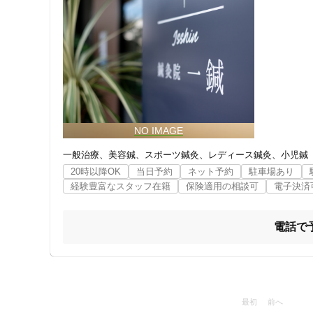
一般治療
美容鍼
スポーツ鍼灸
レディース鍼灸
小児鍼
20時以降OK
当日予約
ネット予約
駐車場あり
経験豊富なスタッフ在籍
保険適用の相談可
電子決済
電話で
最初
前へ