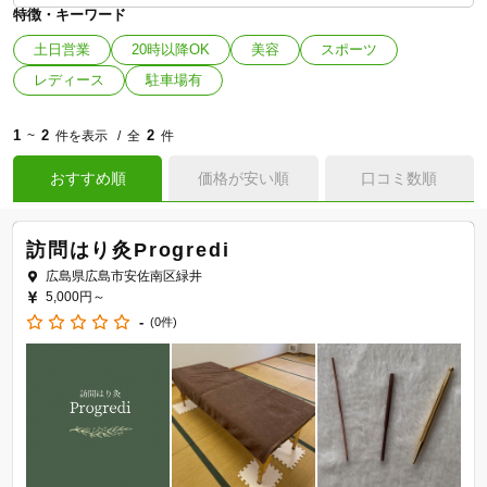
特徴・キーワード
土日営業
20時以降OK
美容
スポーツ
レディース
駐車場有
1
2
2
~
件を表示
全
件
おすすめ順
価格が安い順
口コミ数順
訪問はり灸Progredi
広島県広島市安佐南区緑井
5,000円～
-
(0件)