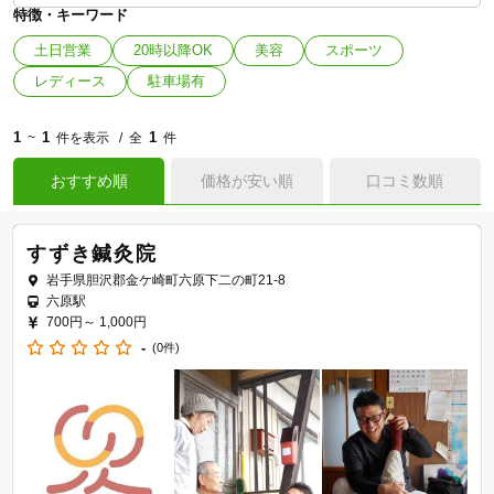
特徴・キーワード
土日営業
20時以降OK
美容
スポーツ
レディース
駐車場有
1
1
1
~
件を表示
全
件
おすすめ順
価格が安い順
口コミ数順
すずき鍼灸院
岩手県胆沢郡金ケ崎町六原下二の町21-8
六原駅
700円～
1,000円
-
(0件)