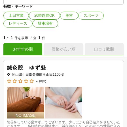
特徴・キーワード
土日営業
20時以降OK
美容
スポーツ
レディース
駐車場有
1
1
1
~
件を表示
全
件
おすすめ順
価格が安い順
口コミ数順
鍼灸院 ゆず魁
岡山県小田郡矢掛町里山田1105-3
-
(0件)
院長をしている桑木孝二でございます。少しばかり自己紹介をさせていた
だきます。　高校時代の同級生が、鍼灸師をしていたのがこの世界に入る