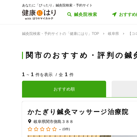
あなたに「ぴったり」鍼灸院検索・予約サイト
鍼灸院検索
おすすめ
鍼灸院検索・予約サイトの「健康にはり」TOP
岐阜県
【コ
関市のおすすめ・評判の鍼
1
1
1
~
件を表示
全
件
おすすめ順
かたぎり鍼灸マッサージ治療院
岐阜県関市側島３８８
-
(0件)