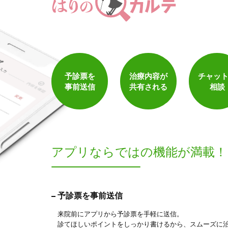
1
件
検索結果を見る
予診票を
治療内容が
チャッ
事前送信
共有される
相談
アプリならでは
の機能が満載！
予診票を事前送信
来院前にアプリから予診票を手軽に送信。
診てほしいポイントをしっかり書けるから、スムーズに