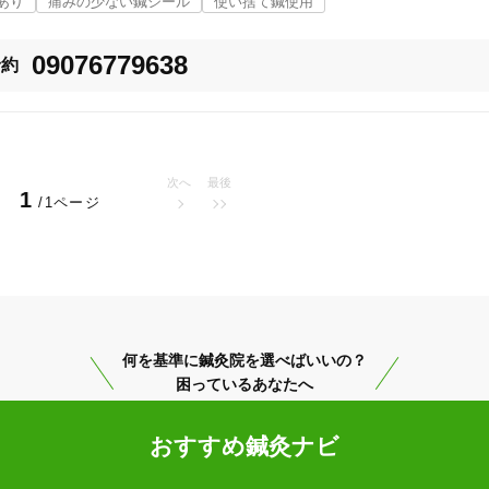
あり
痛みの少ない鍼シール
使い捨て鍼使用
09076779638
予約
次へ
最後
1
/1ページ
関市
変更する
何を基準に鍼灸院を選べばいいの？
困っているあなたへ
美容鍼
スポーツ鍼灸
レディー
おすすめ鍼灸ナビ