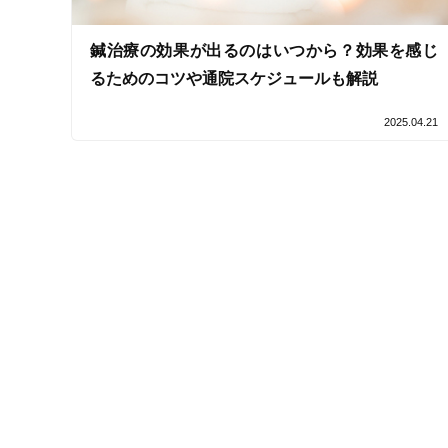
接客・サービスの特徴
鍼治療の効果が出るのはいつから？効果を感じ
るためのコツや通院スケジュールも解説
コロナ対応
2025.04.21
チャットでの事前相談
施術の特徴
痛みの少ない鍼シール
支払いに関する特徴
特典あり
クレカ可
キーワード