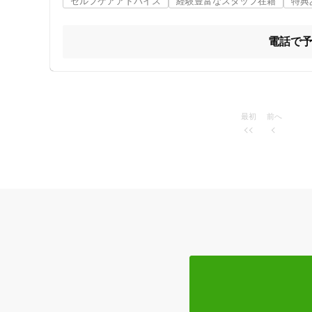
セルフケアアドバイス
経験豊富なスタッフ在籍
特典
電話で
最初
前へ
住所
ジャンル
一般治療