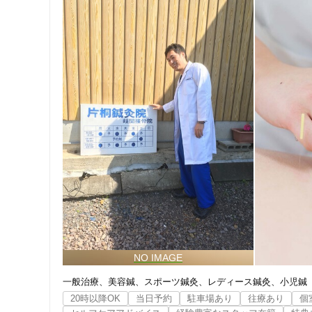
一般治療
美容鍼
スポーツ鍼灸
レディース鍼灸
小児鍼
20時以降OK
当日予約
駐車場あり
往療あり
個