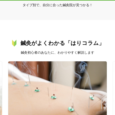
タイプ別で、自分に合った鍼灸院が見つかる！
20時以降OK
当日予約
鍼灸がよくわかる「はりコラム」
鍼灸初心者のあなたに、わかりやすく解説します
駅近
往療あり
バリアフリー
個室完備
「健康にはりを見た」
女性限定