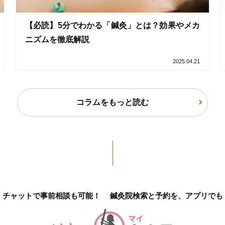
【必読】5分でわかる「鍼灸」とは？効果やメカ
ニズムを徹底解説
オンラインサポートあり
丁寧な説明
2025.04.21
カルテ共有
経験豊富なスタッフ在籍
コラムをもっと読む
使い捨て鍼使用
トライアルコースあり
保険適用の相談可
地域支援クーポン可
チャットで事前相談も可能！
鍼灸院検索と予約を、アプリでも