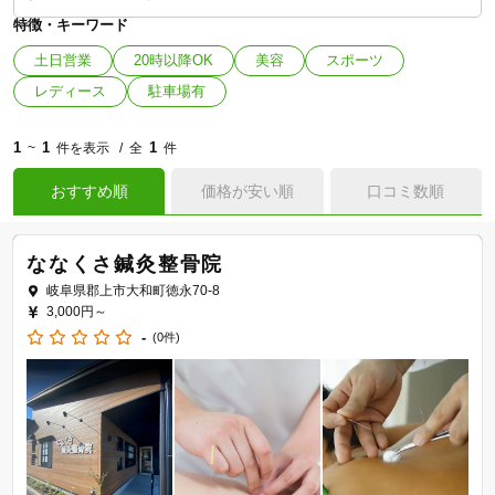
特徴・キーワード
土日営業
20時以降OK
美容
スポーツ
レディース
駐車場有
1
1
1
~
件を表示
全
件
おすすめ順
価格が安い順
口コミ数順
ななくさ鍼灸整骨院
岐阜県郡上市大和町徳永70-8
3,000円～
-
(0件)