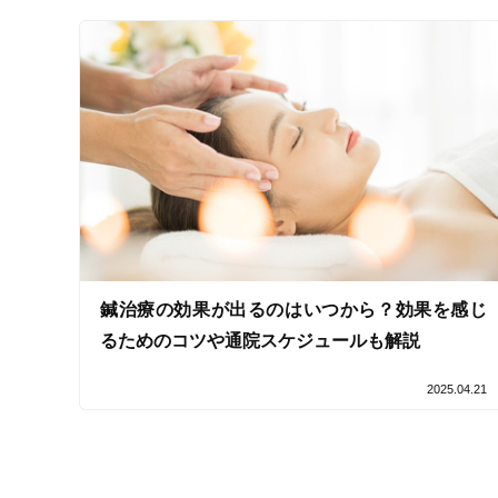
コロナ対応
チャットでの事前相談
施術の特徴
痛みの少ない鍼シール
支払いに関する特徴
特典あり
鍼治療の効果が出るのはいつから？効果を感じ
クレカ可
るためのコツや通院スケジュールも解説
2025.04.21
キーワード