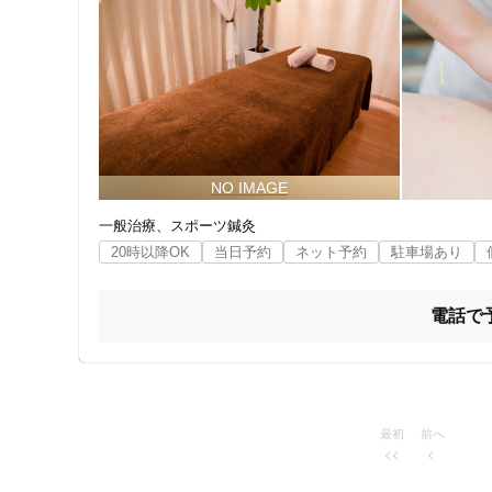
住所
一般治療
スポーツ鍼灸
20時以降OK
当日予約
ネット予約
駐車場あり
電話で
ジャンル
一般治療
最初
前へ
特徴・キーワード