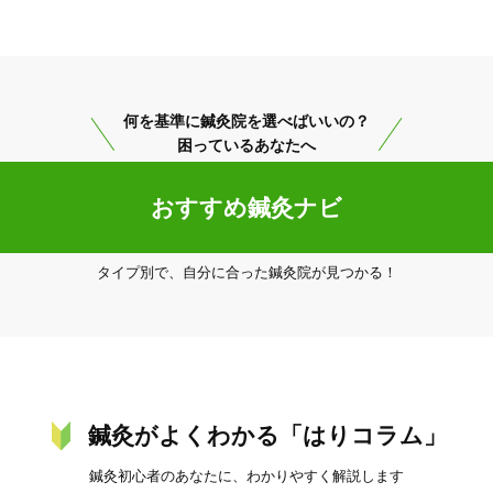
20時以降OK
当日予約
何を基準に鍼灸院を選べばいいの？
困っているあなたへ
駅近
往療あり
おすすめ鍼灸ナビ
タイプ別で、自分に合った鍼灸院が見つかる！
バリアフリー
個室完備
「健康にはりを見た」
女性限定
鍼灸がよくわかる「はりコラム」
鍼灸初心者のあなたに、わかりやすく解説します