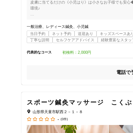
皮膚に当てるだけの《小児はり》は小さなお子様でも安心
環境♪

◆◇◆━━━━━━━━━━━━━━━━━―…‥・・

　　　　　　カラダとココロを整える！

一般治療
レディース鍼灸
小児鍼
子育てに疲れた時はお子様と一緒にご来院ください♪

当日予約
ネット予約
送迎あり
キッズスペースあ
・・‥…―━━━━━━━━━━━━━━━━━◆◇◆

丁寧な説明
セルフケアアドバイス
経験豊富なスタッ
【白田はり灸院】は、

初検料：2,000円
代表的なコース
キッズスペースを完備した

山形県天童市にあるはり灸院です。

電話で
子育てママをはじめとする女性からお子様まで、

東洋医学の観点からケアしています。

つらい時や急に時間が空いた時など

いつでもすぐご来院できるように予約は不要です。

スポーツ鍼灸マッサージ こくぶ
思い立った時に

山形県天童市駅西２－１－８
いつでも気軽にお越しください。
-
(0件)