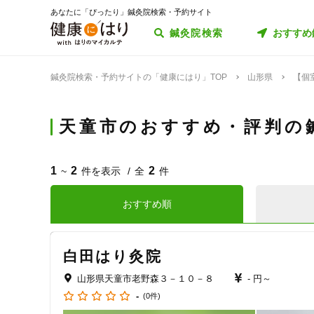
あなたに「ぴったり」鍼灸院検索・予約サイト
鍼灸院検索
おすすめ
鍼灸院検索・予約サイトの「健康にはり」TOP
山形県
【個
天童市のおすすめ・評判の
1
2
2
~
件を表示
全
件
おすすめ順
白田はり灸院
山形県天童市老野森３－１０－８
- 円～
-
(0件)