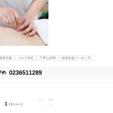
天童市
変更する
個室完備
コロナ対応
丁寧な説明
地域支援クーポン可
0236511289
予約
美容鍼
スポーツ鍼灸
レディー
次へ
最後
1
/1ページ