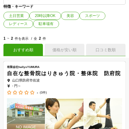
特徴・キーワード
土日営業
20時以降OK
美容
スポーツ
レディース
駐車場有
1
2
2
~
件を表示
全
件
おすすめ順
価格が安い順
口コミ数順
有限会社hallysYUMURA
自在な整骨院はりきゅう院・整体院 防府院
山口県防府市佐波
- 円～
-
(0件)