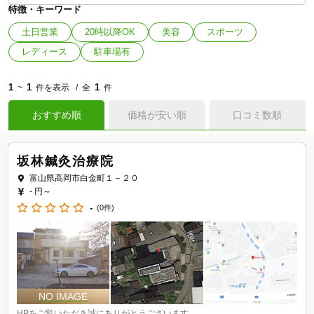
特徴・キーワード
土日営業
20時以降OK
美容
スポーツ
レディース
駐車場有
1
1
1
~
件を表示
全
件
おすすめ順
価格が安い順
口コミ数順
坂林鍼灸治療院
富山県高岡市白金町１－２０
- 円～
-
(0件)
HPをご覧いただき誠にありがとうございます。
