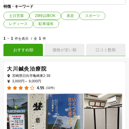
特徴・キーワード
土日営業
20時以降OK
美容
スポーツ
レディース
駐車場有
1
1
1
~
件を表示
全
件
おすすめ順
価格が安い順
口コミ数順
大川鍼灸治療院
宮崎県日向市亀崎東2-38
3,000円～
8,000円
4.55
(32件)