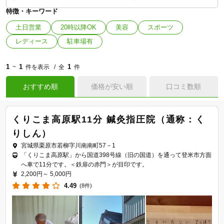
特徴・キーワード
土日営業
20時以降OK
美容
スポーツ
レディース
駐車場有
1
1
1
~
件を表示
全
件
おすすめ順
価格が安い順
口コミ数順
くりこま高原駅11分 鍼灸指圧院（通称：く
りしん）
宮城県栗原市若柳字川南南町57－1
「くりこま高原駅」から国道398号線（旧の国道）を通って登米市方面
へ車で11分です。＜鉄扉の赤門＞が目印です。
2,200円～
5,000円
4.49
(8件)