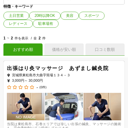
特徴・キーワード
土日営業
20時以降OK
美容
スポーツ
レディース
駐車場有
1
2
2
~
件を表示
全
件
おすすめ順
価格が安い順
口コミ数順
出張はり灸マッサージ あずまし鍼灸院
宮城県東松島市大曲字筒場１３４－３
3,000円～
30,000円
-
(0件)
当院は東松島市、石巻エリアでは珍しい出張の鍼灸、マッサージの施術