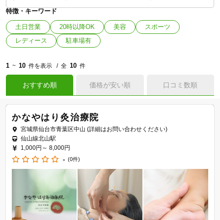
特徴・キーワード
土日営業
20時以降OK
美容
スポーツ
レディース
駐車場有
1
10
10
~
件を表示
全
件
おすすめ順
価格が安い順
口コミ数順
かなやはり灸治療院
宮城県仙台市青葉区中山 (詳細はお問い合わせください)
仙山線北山駅
1,000円～
8,000円
-
(0件)