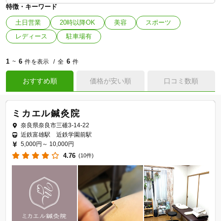
特徴・キーワード
土日営業
20時以降OK
美容
スポーツ
レディース
駐車場有
1
6
6
~
件を表示
全
件
おすすめ順
価格が安い順
口コミ数順
ミカエル鍼灸院
奈良県奈良市三碓3-14-22
近鉄富雄駅 近鉄学園前駅
5,000円～
10,000円
4.76
(10件)