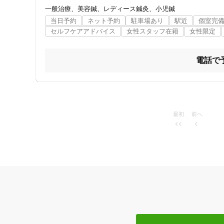
当院では46年間治療院として、治療鍼やスポーツ鍼の施術
一般治療
美容鍼
レディース鍼灸
小児鍼
美容効果だけでなく、体内から健康に美しくなる美顔鍼をご
女性向けの特徴
当日予約
ネット予約
駐車場あり
駅近
個室完
セルフケアアドバイス
女性スタッフ在籍
女性限定
千年堂鍼灸治療院 使い捨て日本製はり使用 東洋医学 鍼灸専
女性スタッフ在籍
〒8740933別府市野口元町9-38

TEL: 0977-23-3001

電話で
MAIL: sen_nen_do@ctb.ne.jp

接客・サービスの特徴
Line@: ttzz2256c

コロナ対応
休診日：木・日曜・祝日

営業時間：9:00〜11:00　14:00〜17:00

往診：通常料金プラス3,000

チャットでの事前相談
最初
前へ
営業方式：予約優先制

17時までの予約受付ですが、どうしてもご来院されたい場
施術の特徴
痛みの少ない鍼シール
支払いに関する特徴
特典あり