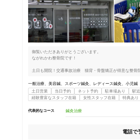
②希望の施術場所の住所。出張の場合は駐車場の有無も添え
③メニューと症状

・LINEの場合はこちらからお伺いの電話をすることもござい
・お電話やLINEでのご予約やアポイントは受付時間（営業
　時間外にご連絡いただいた場合は、翌営業日の受付時間に
・施術中や移動中は折り返しご連絡致します。

・営業時間外の施術のご相談は別途料金にて承っておりま
御覧いただきありがとうございます。

ながれかわ整骨院です！

土日も開院！交通事故治療　猫背・骨盤矯正が得意な整骨院
長年の痛みや取れない倦怠感などの根本原因の多くは『姿勢
その根本原因に着目した施術が出来る院です☆交通事故サポ
一般治療
美容鍼
スポーツ鍼灸
レディース鍼灸
小児鍼
土日営業
当日予約
ネット予約
駐車場あり
駅
全国交通事故支援組合認定院で交通事故治療にも対応してお
経験豊富なスタッフ在籍
女性スタッフ在籍
特典あり
交通事故に関するご相談には２４時間対応しておりますので
鍼灸治療
代表的なコース
住所
「事故にあったけど軽い痛みだから大丈夫」と思っていませ
交通事故による怪我は一般的な痛みとは異なり、

事故から時間が経つと悪化するケースも多々あります。

電話で
当院では自賠責保険を取り扱っておりますので、
