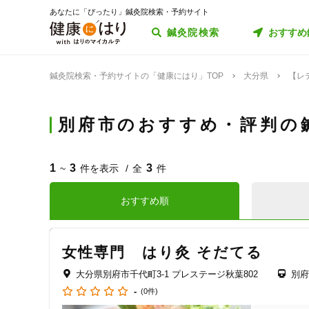
あなたに「ぴったり」鍼灸院検索・予約サイト
鍼灸院検索
おすすめ
鍼灸院検索・予約サイトの「健康にはり」TOP
大分県
【レ
別府市のおすすめ・評判の
1
3
3
~
件を表示
全
件
おすすめ順
女性専門 はり灸 そだてる
大分県別府市千代町3-1 プレステージ秋葉802
別府
-
(0件)