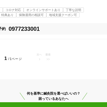
を行ってまいりました。

「健康にはりを見た」
提供します。

備
コロナ対応
オンラインサポートあり
丁寧な説明
特典あり
保険適用の相談可
地域支援クーポン可
門

女性限定
0977233001
予約
オンラインサポートあり
丁寧な説明
カルテ共有
経験豊富なスタッフ在籍
次へ
最後
1
/1ページ
合、応相談。
使い捨て鍼使用
トライアルコースあり
何を基準に鍼灸院を選べばいいの？
保険適用の相談可
地域支援クーポン可
困っているあなたへ