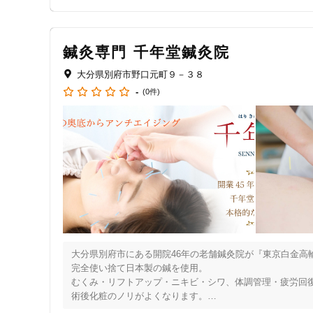
ジャンル
交通事故による怪我の施術は基本的に「0円」です（例外あ
一般治療
そのような後遺症に悩まされる前に、

鍼灸専門 千年堂鍼灸院
事故に遭われましたら、痛みがなくともまずはご相談くだ
大分県別府市野口元町９－３８
-
(0件)
特徴・キーワード
受付時間の特徴
土日営業
通院手段の特徴
駐車場あり
大分県別府市にある開院46年の老舗鍼灸院が『東京白金高輪
完全使い捨て日本製の鍼を使用。

設備の特徴
むくみ・リフトアップ・ニキビ・シワ、体調管理・疲労回復
術後化粧のノリがよくなります。

キッズスペースあり