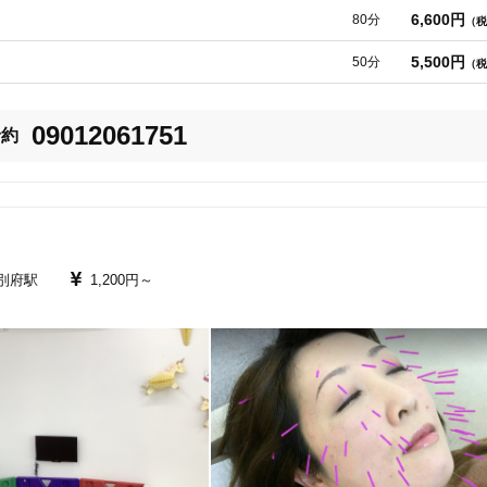
て、色々な症状を診てまいりました。

6,600円
80分
（税
5,500円
50分
（税
09012061751
予約
骨折、スポーツ外傷、頸椎・腰椎症など）

お伺いして、施術しております。

変えたいので、自宅ではないとこをで施術を受けたいという方、ぜひご利用
別府駅
1,200円～
すが、ご容赦ください。
