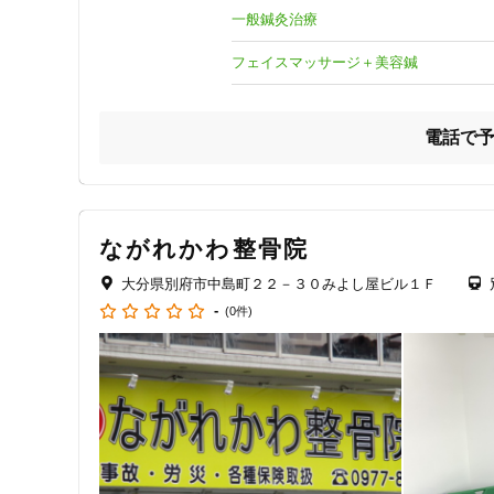
多い時には1日100人以上の患者さんが来院される治療院に
一般鍼灸治療
担当した患者さんの症状

フェイスマッサージ＋美容鍼
女性疾患・不調（不妊・妊活、逆子、生理不調）

慢性期症状（首肩こり、腰痛、頭痛、眼精疲労など）

急性期症状（ぎっくり腰、寝違え、歯痛）

電話で
その他（五十肩、神経痛、めまい、耳鳴り、ガングリオン、
⚪︎施術場所について

大分市、別府市、由布市、日出町を中心に、ご希望の場所に
また、私の自宅を施術所として一部開放しております。

ながれかわ整骨院
自分の家だと気を使ってしまって落ち着けない方、気分を
ださい。

大分県別府市中島町２２－３０みよし屋ビル１Ｆ
事前のご連絡が必要です。

-
(0件)
⚪︎営業日時について

37歳で選択的シングルマザーとして、現在子育て中です。

子供の都合で、休診や予約の変更をお願いする場合がありま
⚪︎ご予約に関して

LINEまたはお電話で、以下をお伝えください。

①希望日時
