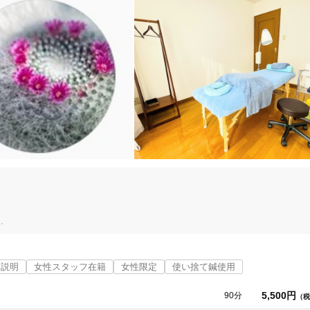
幅広く行なっております。

な説明
女性スタッフ在籍
女性限定
使い捨て鍼使用
を受けられます。

5,500円
90分
（税