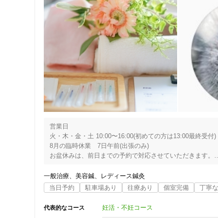
営業日

火・木・金・土 10:00〜16:00(初めての方は13:00最終受付)

8月の臨時休業　7日午前(出張のみ)

お盆休みは、前日までの予約で対応させていただきます。

女性鍼灸師が行う女性専門の鍼灸院です。

一般治療
美容鍼
レディース鍼灸
不妊治療をメインにしておりますが、一般治療から美容まで
当日予約
駐車場あり
往療あり
個室完備
丁寧
１日３名までしかご予約を承りませんので、ゆっくりと治療
妊活・不妊コース
代表的なコース
2021年まで東京都内の鍼灸接骨院にて治療をしてました。
