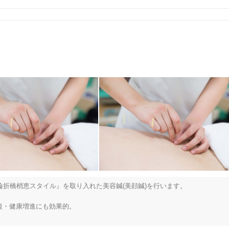
り）。

美容鍼
スポーツ鍼灸
レディー
さい！
20時以降OK
当日予約
駅近
往療あり
折橋梢恵スタイル』を取り入れた美容鍼(美顔鍼)を行います。

・健康増進にも効果的。

バリアフリー
個室完備