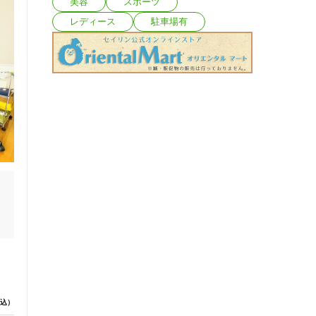
美容
スポーツ
レディース
駐車場有
込）