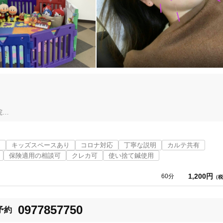
て頂けると助かります。

ます。

日の９：００〜２０：００）のみ承っております。

ご連絡させていただきます。

す。


の歪み』。

ートも充実♪

近
キッズスペースあり
コロナ対応
丁寧な説明
カルテ共有
ります。

保険適用の相談可
クレカ可
使い捨て鍼使用
、いつでもご相談ください。

1,200円
60分
（税
別府市
変更する
んか？

0977857750
予約