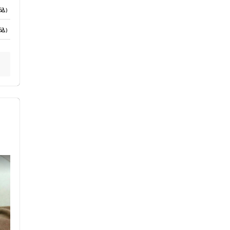
込）
込）
く