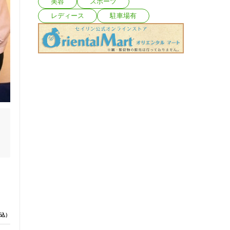
美容
スポーツ
レディース
駐車場有
は
面
ー
込）