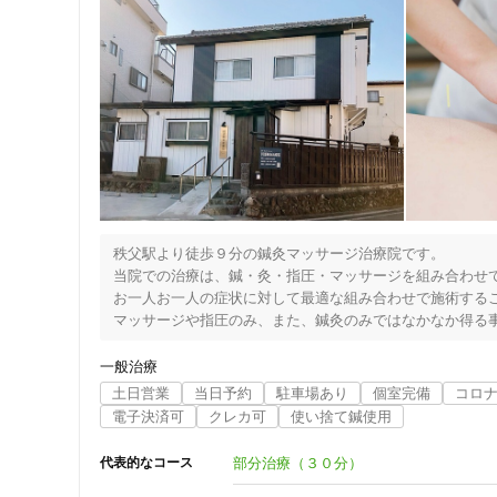
秩父駅より徒歩９分の鍼灸マッサージ治療院です。

当院での治療は、鍼・灸・指圧・マッサージを組み合わせて
お一人お一人の症状に対して最適な組み合わせで施術するこ
マッサージや指圧のみ、また、鍼灸のみではなかなか得る事
当院では、使い捨て鍼と、痕を残すことのないソフトなお
明るい個室。予約制をとっているので、他の患者さんを気
一般治療
積が最小限になるよう工夫された、上下セパレートのパジ
土日営業
当日予約
駐車場あり
個室完備
コロ
スもありますので、女性の方も安心してご利用いただけます
電子決済可
クレカ可
使い捨て鍼使用
・腰痛でお悩みの方。

・臀部や下肢の痛み・痺れでお悩みの方。

部分治療（３０分）
代表的なコース
・頚肩こりや頭痛、股関節痛、顎関節痛などでお困りの方。