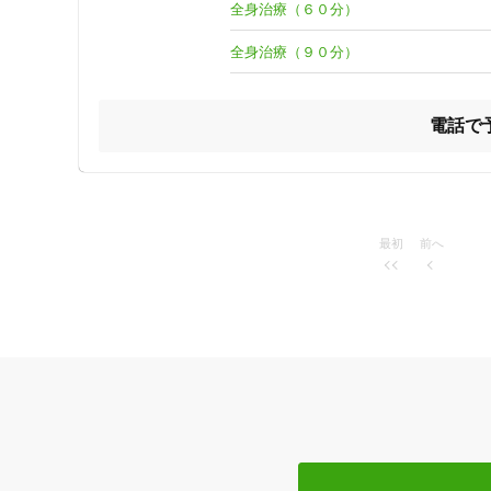
・他の患者さんを気にすることなく治療を受けたい方。

全身治療（６０分）
・一人一人の症状に適したオーダーメイドの治療をゆったり
・鍼やお灸がはじめての方。

全身治療（９０分）
その他、どのようなお悩みをお持ちの方も、どうぞお気軽
電話で
最初
前へ