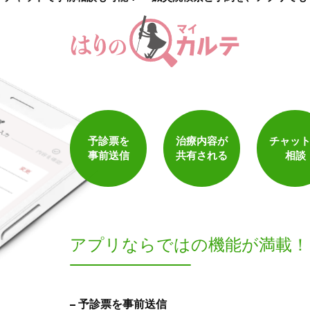
予診票を
治療内容が
チャッ
事前送信
共有される
相談
アプリならでは
の機能が満載！
予診票を事前送信