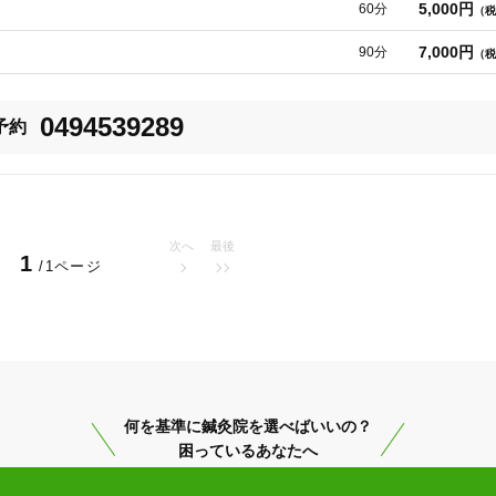
5,000円
60分
（税
受けたい方。

7,000円
90分
（税
にご相談ください。
0494539289
予約
次へ
最後
1
/1ページ
何を基準に鍼灸院を選べばいいの？
困っているあなたへ