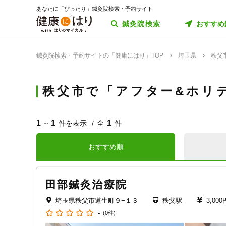
あなたに「ぴったり」鍼灸院検索・予約サイト
鍼灸院検索
おすすめ
鍼灸院検索・予約サイトの「健康にはり」TOP
埼玉県
秩父
秩父市で「アフター&ホリ
1
1
1
~
件を表示
全
件
おすすめ順
田部鍼灸治療院
埼玉県秩父市道生町９−１３
秩父駅
3,00
-
(0件)