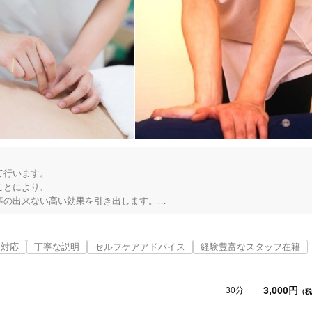
行います。

とにより、

の出来ない高い効果を引き出します。

灸を使用しますので、感染症はもちろん美容上の心配もありません。治療室
にすることなくゆったりと治療を受けていただけます。治療着は、肌を出す
ャマタイプのものをご用意しております。着替えやお化粧直しのためのスペ
ナ対応
丁寧な説明
セルフケアアドバイス
経験豊富なスタッフ在籍
。

3,000円
30分
（税

