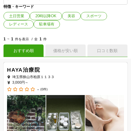
特徴・キーワード
土日営業
20時以降OK
美容
スポーツ
レディース
駐車場有
1
1
1
~
件を表示
全
件
おすすめ順
価格が安い順
口コミ数順
HAYA治療院
埼玉県狭山市柏原１１３３
3,000円～
-
(0件)