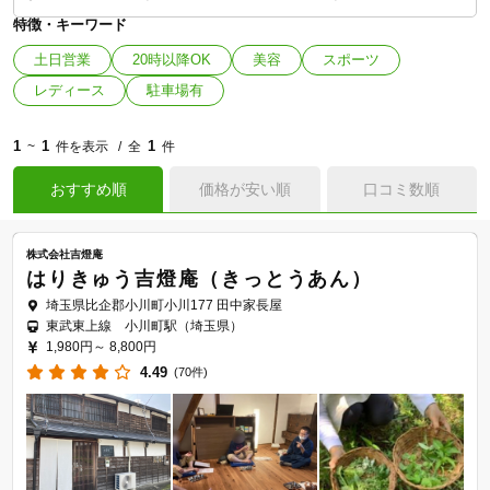
特徴・キーワード
土日営業
20時以降OK
美容
スポーツ
レディース
駐車場有
1
1
1
~
件を表示
全
件
おすすめ順
価格が安い順
口コミ数順
株式会社吉燈庵
はりきゅう吉燈庵（きっとうあん）
埼玉県比企郡小川町小川177 田中家長屋
東武東上線 小川町駅（埼玉県）
1,980円～
8,800円
4.49
(70件)