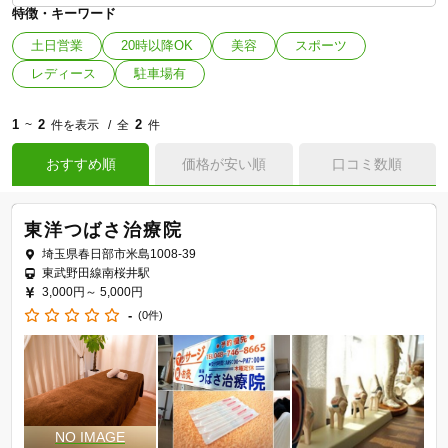
特徴・キーワード
土日営業
20時以降OK
美容
スポーツ
レディース
駐車場有
1
2
2
~
件を表示
全
件
おすすめ順
価格が安い順
口コミ数順
東洋つばさ治療院
埼玉県春日部市米島1008-39
東武野田線南桜井駅
3,000円～
5,000円
-
(0件)