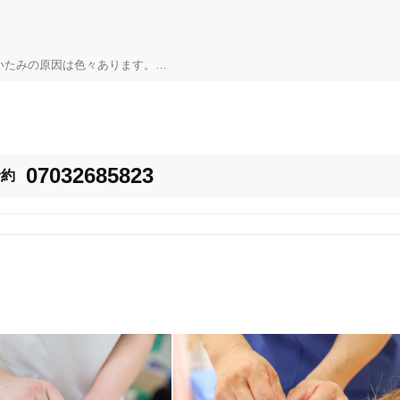
いたみの原因は色々あります。

らにたくさんあります。

把握してできる限りご希望に添えるように努めています。

、そうでない方は是非一度どうぞ。

07032685823
予約
気軽にご相談下さい。

提供しています。

り不安に思う方もいるかもしれませんが、

心がけて施術をしています。

きます。