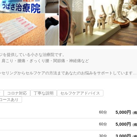
ジを提供している小さな治療院です。

肩こり・腰痛・ぎっくり腰・関節痛・神経痛など

セリングからセルフケアの方法まであなたのお悩みをサポートしています。

もお気軽にご来院いただきたいと考えておりますので初診料、カウンセリン
備
コロナ対応
丁寧な説明
セルフケアアドバイス
認をおこない、最前であり最適な明るい未来のための施術プランのご提案を
コースあり
春日部市
変更する
5,000円
60分
（税
5,000円
60分
（税
3,000円
30分
（税