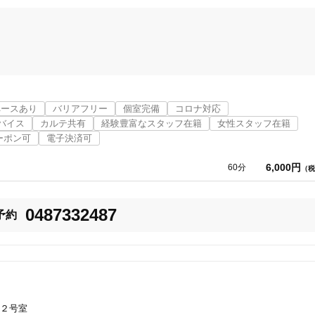
「健康にはりを見た」
女性限定
にして、患者様の症状・体質・状態・生活環境・性格に合わせたオーダーメ
ペースあり
バリアフリー
個室完備
コロナ対応
不良の原因となる”病の根本"を見つけ、身体の内側から健康に、そして、き
オンラインサポートあり
丁寧な説明
バイス
カルテ共有
経験豊富なスタッフ在籍
女性スタッフ在籍
くること。当院では、そのためのお手伝いをしています。

ーポン可
電子決済可
カルテ共有
経験豊富なスタッフ在籍
り

6,000円
60分
（税
直接患者様とふれあい、会話しながら、一緒に症状改善のお手伝いをさせて
悪い部分を触ることができない場合など、明確な理由がある場合に補助的に
0487332487
予約
を熟知した高度な施術は、整体やカイロプラクティックなどの資格のない施
使い捨て鍼使用
トライアルコースあり
有効利用していただくためにお仕事やお稽古など、お忙しい方に合わせて予
週間分予約をお取りしたり、仕事のシフトなどの兼ね合いやお身体のメンテ
保険適用の相談可
地域支援クーポン可
２号室