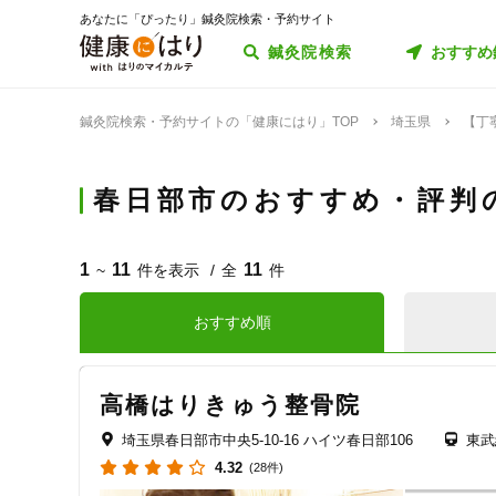
あなたに「ぴったり」鍼灸院検索・予約サイト
鍼灸院検索
おすすめ
鍼灸院検索・予約サイトの「健康にはり」TOP
埼玉県
【丁
春日部市のおすすめ・評判
1
11
11
~
件を表示
全
件
おすすめ順
高橋はりきゅう整骨院
埼玉県春日部市中央5-10-16 ハイツ春日部106
東武
4.32
(28件)