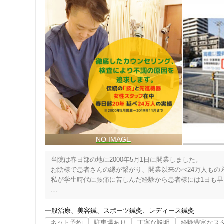
当院は春日部の地に2000年5月1日に開業しました。

お陰様で患者さんの縁が繋がり、開業以来のべ24万人もの方
私が学生時代に腰痛に苦しんだ経験から患者様には1日も早
慰安のマッサージではなく解剖学をベースにした根拠ある
術をお試し下さい。

一般治療
美容鍼
スポーツ鍼灸
レディース鍼灸
ネット予約
駐車場あり
丁寧な説明
経験豊富なス