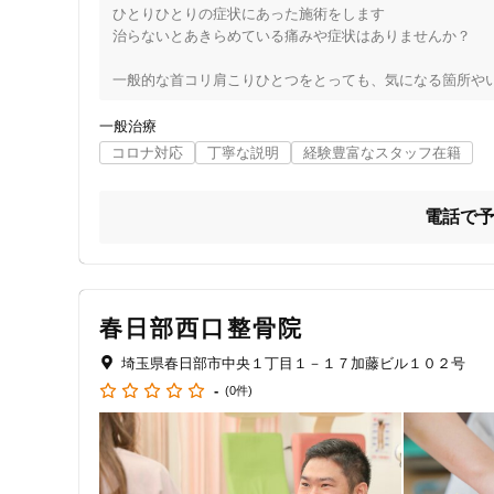
ひとりひとりの症状にあった施術をします

治らないとあきらめている痛みや症状はありませんか？

​一般的な首コリ肩こりひとつをとっても、気になる箇所や
ましてやそれが１つとは限らないのだから、組み合わせはさ
一般治療
なぎの木鍼灸治療院では一人一人の患者さんの症状や目的を
コロナ対応
丁寧な説明
経験豊富なスタッフ在籍
全体的にほぐすだけでも何となく楽になるものもありますが
電話で
ひどい首肩周りの張り、坐骨神経痛、ひざ下のむくみなどお
​プライバシーが守れる環境での不妊治療も通いやすい料金で
マンションの中の小さな治療院なので最初は入りにくかった
春日部西口整骨院
足を運んで下さった方が来て良かったと思えるような結果を
埼玉県春日部市中央１丁目１－１７加藤ビル１０２号
※新規の男性のお客様は紹介頂いた方のみとさせていただ
-
(0件)