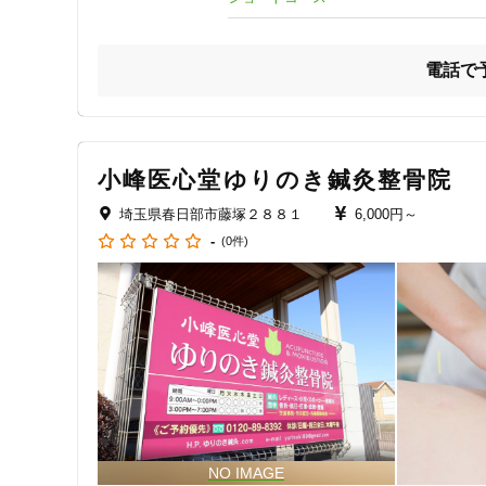
ジャンル
一般治療
電話で
特徴・キーワード
小峰医心堂ゆりのき鍼灸整骨院
埼玉県春日部市藤塚２８８１
6,000円～
受付時間の特徴
-
(0件)
土日営業
通院手段の特徴
駐車場あり
設備の特徴
キッズスペースあり