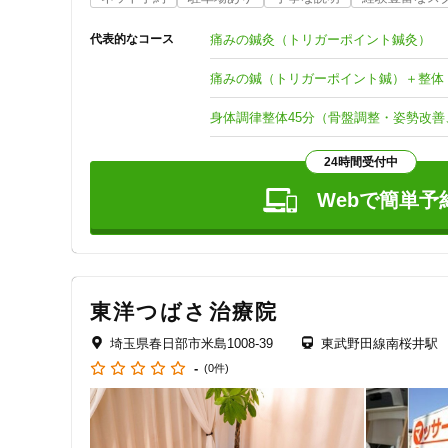
・体質改善の鍼灸、痛みに対する鍼（トリガーポイント鍼灸
・解剖学をベースに正しい位置に整える整体（Ken  Yamam
痛みの鍼灸（トリガーポイント鍼灸）
代表的なコース
・温活・冷え性改善（全国冷え症研究所春日部分室・タイプ
痛みの鍼（トリガーポイント鍼）＋整体
駐車場10台完備。予約優先。
身体調律整体45分（骨盤調整・姿勢改
24時間受付中
Webで簡単予
東洋つばさ治療院
埼玉県春日部市米島1008-39
東武野田線南桜井駅
-
(0件)