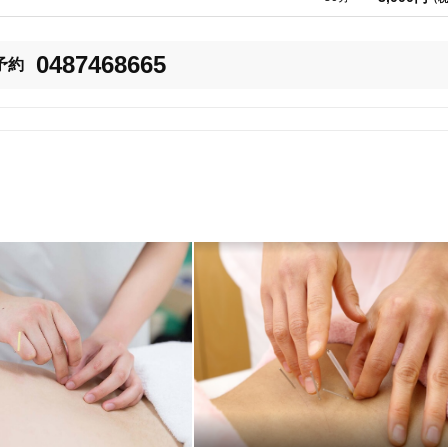
美容鍼
スポーツ鍼灸
レディー
0487468665
予約
20時以降OK
当日予約
駅近
往療あり
バリアフリー
個室完備