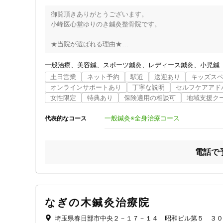
御覧頂きありがとうございます。

女性向けの特徴
小峰医心堂ゆりのき鍼灸整骨院です。

女性スタッフ在籍
★当院が選ばれる理由★

①患者様の症状・状態に合わせたオーダーメイド治療

一般治療
美容鍼
スポーツ鍼灸
レディース鍼灸
小児鍼
接客・サービスの特徴
「丁寧なカウンセリング」と「わかりやすい説明」を大切
土日営業
ネット予約
駅近
送迎あり
キッズス
ド治療を行っています。病気・症状の治療だけでなく、体調
コロナ対応
オンラインサポートあり
丁寧な説明
セルフケアアド
いになること。病気になりにくい、強くて健康的な身体をつ
女性限定
特典あり
保険適用の相談可
地域支援ク
チャットでの事前相談
②機械に頼らず、患者様とふれあい、手で治す事へのこだわ
一般鍼灸※全身治療コース
代表的なコース
当院では、手による施術の効果を重要視しております。

そのため、鍼灸治療やトリガーポイント手技療法により、
施術の特徴
ただいています。あくまでも機械による施術については、
電話で
用しています。当院の鍼灸師・柔道整復師による骨と筋肉
痛みの少ない鍼シール
とは比べものになりません。

③待ち時間の少ない予約優先制で患者様の時間を有効利用

支払いに関する特徴
待ち時間はとてももったいないと常々考えており、時間を
なぎの木鍼灸治療院
優先制を取っています。継続して施術が必要な患者様は１
特典あり
埼玉県春日部市中央２－１７－１４ 昭和ビル第５ ３０