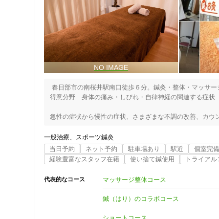
 春日部市の南桜井駅南口徒歩６分。鍼灸・整体・マッサー
得意分野　身体の痛み・しびれ・自律神経の関連する症状　
急性の症状から慢性の症状、さまざまな不調の改善、カウン
当院では、できるだけご利用者様の負担が少なく、いつで
一般治療
スポーツ鍼灸
料は一切いただいておりません。

当日予約
ネット予約
駐車場あり
駅近
個室完
必ず初回に症状やお悩みをおうかがいして、姿勢や動作確
経験豊富なスタッフ在籍
使い捨て鍼使用
トライアル
せていただいております。
住所
マッサージ整体コース
代表的なコース
鍼（はり）のコラボコース
ショートコース