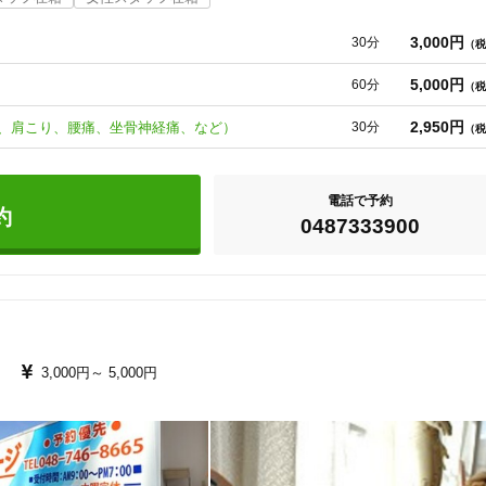
）など３０年の経験から適切な施術をご提案致します。

otoテクニック）

3,000円
30分
（税
別冷え改善法）

5,000円
60分
（税
2,950円
善、肩こり、腰痛、坐骨神経痛、など）
30分
（税
電話で予約
約
0487333900
3,000円～
5,000円