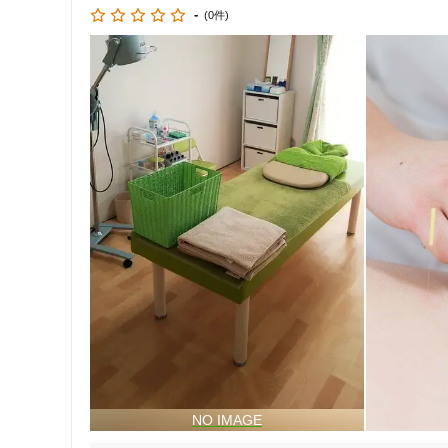
クレカ可
-
(0件)
キーワード