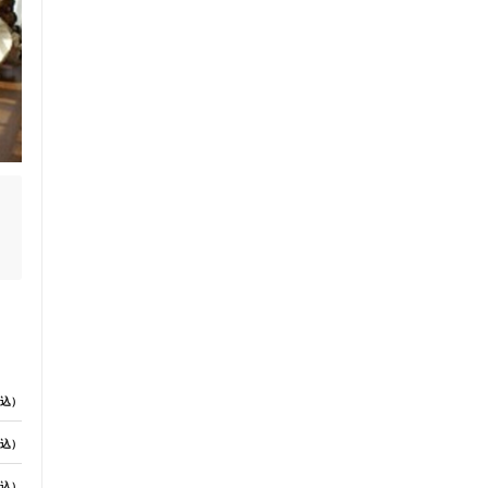
グ
さ
込）
込）
込）