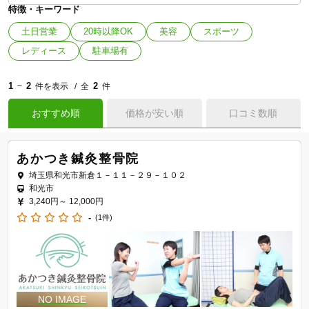
特徴・キーワード
土日営業
20時以降OK
美容
スポーツ
レディース
駐車場有
1
2
2
~
件を表示
全
件
おすすめ順
価格が安い順
口コミ数順
あかつき鍼灸整骨院
埼玉県和光市新倉１－１１－２９－１０２
和光市
3,240円～
12,000円
-
(1件)