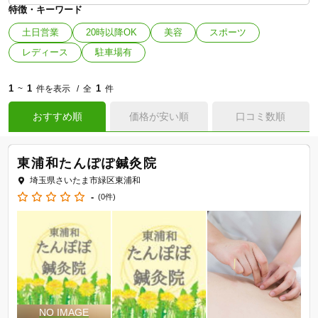
特徴・キーワード
土日営業
20時以降OK
美容
スポーツ
レディース
駐車場有
1
1
1
~
件を表示
全
件
おすすめ順
価格が安い順
口コミ数順
東浦和たんぽぽ鍼灸院
埼玉県さいたま市緑区東浦和
-
(0件)