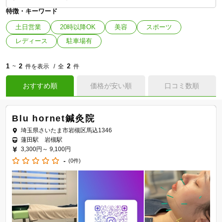
特徴・キーワード
土日営業
20時以降OK
美容
スポーツ
レディース
駐車場有
1
2
2
~
件を表示
全
件
おすすめ順
価格が安い順
口コミ数順
Blu hornet鍼灸院
埼玉県さいたま市岩槻区馬込1346
蓮田駅 岩槻駅
3,300円～
9,100円
-
(0件)