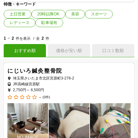
特徴・キーワード
土日営業
20時以降OK
美容
スポーツ
レディース
駐車場有
1
2
2
~
件を表示
全
件
おすすめ順
価格が安い順
口コミ数順
にじいろ鍼灸整骨院
埼玉県さいたま市北区宮原町3-276-2
JR高崎線宮原駅
2,750円～
6,500円
-
(0件)