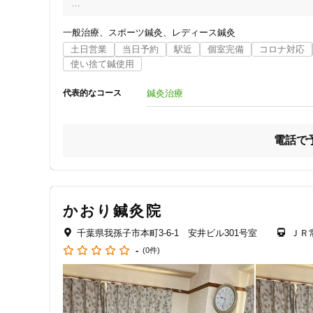
ご予約・お問い合わせはお電話にて承っております。
女性向けの特徴
一般治療
スポーツ鍼灸
レディース鍼灸
土日営業
当日予約
駅近
個室完備
コロナ対応
女性スタッフ在籍
使い捨て鍼使用
鍼灸治療
代表的なコース
接客・サービスの特徴
コロナ対応
電話で
チャットでの事前相談
施術の特徴
かおり鍼灸院
痛みの少ない鍼シール
千葉県我孫子市本町3-6-1 安井ビル301号室
ＪＲ
-
(0件)
支払いに関する特徴
特典あり