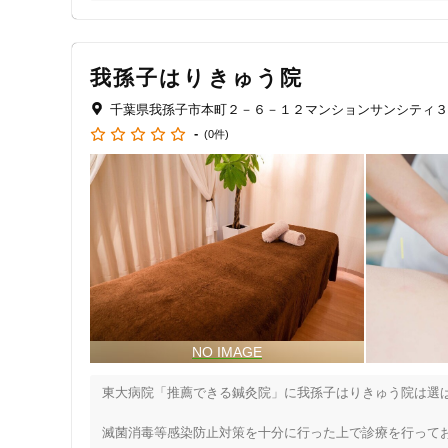
ジャンル
一般治療
我孫子はりきゅう院
千葉県我孫子市本町２－６－１２マンションサンシティ３
-
(0件)
特徴・キーワード
受付時間の特徴
土日営業
通院手段の特徴
駐車場あり
設備の特徴
東大病院「推薦できる鍼灸院」に我孫子はりきゅう院は選ば
キッズスペースあり
滅菌消毒等感染防止対策を十分に行った上で診療を行ってお