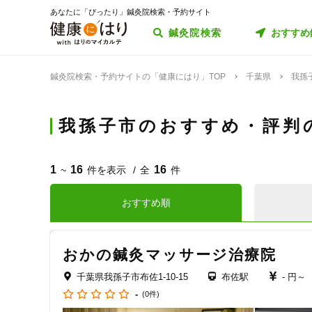
あなたに「ぴったり」鍼灸院検索・予約サイト
鍼灸院検索
おすすめ
鍼灸院検索・予約サイトの「健康にはり」TOP
千葉県
我孫
我孫子市のおすすめ・評判
1
16
16
~
件を表示
全
件
おすすめ順
おかの鍼灸マッサージ治療院
千葉県我孫子市布佐1-10-15
布佐駅
- 円～
-
(0件)