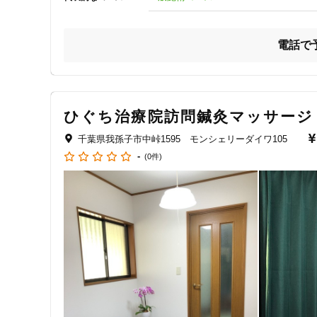
木下駅から2km(徒歩21分)

千葉ニュータウン中央駅から6km(車で15分)

印西牧の原駅から6km(車で16分)

電話で
入地駅から8km(車で21分)

JR成田線 布佐駅から380m(徒歩 5分)

JR成田線 木下駅から2km(徒歩21分)

北総鉄道 千葉ニュータウン中央駅から6km(車で15分)

ひぐち治療院訪問鍼灸マッサージ
北総鉄道 印西牧の原駅から6km(車で16分)

関東鉄道竜ヶ崎線 入地駅から8km(車で21分)

千葉県我孫子市中峠1595 モンシェリーダイワ105
----------------------------------------------------------
-
(0件)