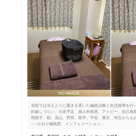
クレカ可
キーワード
当院では冷えとりに重きを置いた鍼灸治療と生活指導を行っ
妊娠しづらい、出産予定、婦人科疾患、アトピー、自己免疫
我孫子、柏、流山、野田、取手、守谷、東京、埼玉からもお
↓↓↓かおり鍼灸院　インフォメーション

https://ameblo.jp/kennguu/entry-12435984195.html