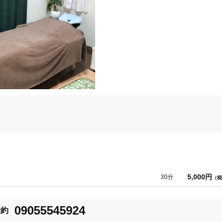
5,000円
30分
我孫子市
変更する
（税
09055545924
予約