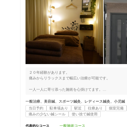
２０年経験があります。

痛みからリラックスまで幅広い治療が可能です。

一人一人に寄り添った施術を心掛けてます。

----------------------------------------------------------

診療内容	鍼師 / 灸師 / あん摩マッサージ指圧師

一般治療
美容鍼
スポーツ鍼灸
レディース鍼灸
小児鍼
----------------------------------------------------------

当日予約
駐車場あり
駅近
往療あり
個室完備
アクセス

痛みの少ない鍼シール
使い捨て鍼使用
布佐駅から380m(徒歩 5分)

一般施術コース
代表的なコース