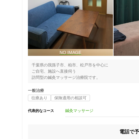
千葉県の我孫子市、柏市、松戸市を中心に

ご自宅、施設へ直接伺う

一般治療
往療あり
保険適用の相談可
鍼灸マッサージ
代表的なコース
住所
電話で