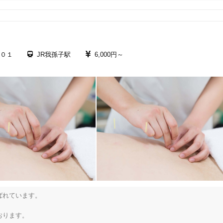
美容鍼
スポーツ鍼灸
レディー
０１
JR我孫子駅
6,000円～
20時以降OK
当日予約
駅近
往療あり
れています。

バリアフリー
個室完備
ります。
