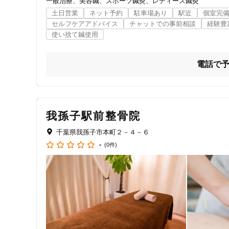
一般治療
美容鍼
スポーツ鍼灸
レディース鍼灸
土日営業
ネット予約
駐車場あり
駅近
個室完
セルフケアアドバイス
チャットでの事前相談
経験豊
使い捨て鍼使用
電話で
我孫子駅前整骨院
千葉県我孫子市本町２－４－６
-
(0件)