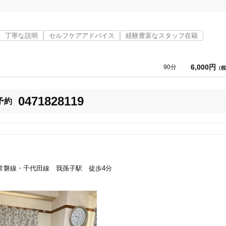
「健康にはりを見た」
丁寧な説明
セルフケアアドバイス
経験豊富なスタッフ在籍
女性限定
6,000円
90分
（税
オンラインサポートあり
丁寧な説明
0471828119
予約
カルテ共有
経験豊富なスタッフ在籍
使い捨て鍼使用
トライアルコースあり
常磐線・千代田線 我孫子駅 徒歩4分
保険適用の相談可
地域支援クーポン可