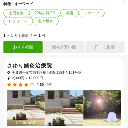
特徴・キーワード
土日営業
20時以降OK
美容
スポーツ
レディース
駐車場有
1
1
1
~
件を表示
全
件
おすすめ順
価格が安い順
口コミ数順
さゆり鍼灸治療院
千葉県千葉市稲毛区稲毛町5-1584-4-101号室
2,000円～
12,000円
4.60
(4件)