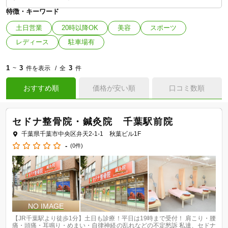
特徴・キーワード
土日営業
20時以降OK
美容
スポーツ
レディース
駐車場有
1
3
3
~
件を表示
全
件
おすすめ順
価格が安い順
口コミ数順
セドナ整骨院・鍼灸院 千葉駅前院
千葉県千葉市中央区弁天2-1-1 秋葉ビル1F
-
(0件)
【JR千葉駅より徒歩1分】土日も診療！平日は19時まで受付！ 肩こり・腰
痛・頭痛・耳鳴り・めまい・自律神経の乱れなどの不定愁訴 私達、セドナ