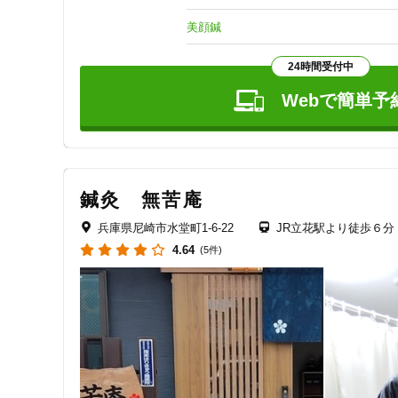
美顔鍼
24時間受付中
Webで簡単予
鍼灸 無苦庵
兵庫県尼崎市水堂町1-6-22
JR立花駅より徒歩６分
4.64
(5件)