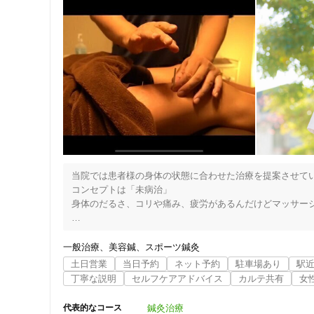
当院では患者様の身体の状態に合わせた治療を提案させてい
コンセプトは「未病治」

身体のだるさ、コリや痛み、疲労があるんだけどマッサージ
その原因は症状の根源の深さにあると考えます。筋肉には浅
日々の生活で溜まった疲れや姿勢不良からくる慢性的な症状
一般治療
美容鍼
スポーツ鍼灸
つまり深層筋の血流不良からくる凝りや緊張が原因なのです
土日営業
当日予約
ネット予約
駐車場あり
駅
筋肉と軽く見て放置すると骨や内臓にも悪影響を与えます。
丁寧な説明
セルフケアアドバイス
カルテ共有
女
またマッサージでは浅層筋までしかアプローチできません
鍼灸治療
代表的なコース