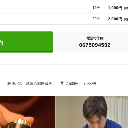
している「薬膳（やくぜん）」の観点からのアドバイスもいたします。​​

1,000円
15分
（税
美容鍼
スポーツ鍼灸
レディー
以外の選択肢を探したい方に、東洋医学がお役に立てることもあります。公
2,000円
30分
（税
あなたに合った治療法を一緒に考えていきましょう！

電話で予約
約
0675094592
・研修日等は、お休みをいただく場合がございます。

20時以降OK
当日予約
 阪神バス 武庫の郷停留所
2,500円～
7,000円
駅近
往療あり
バリアフリー
個室完備