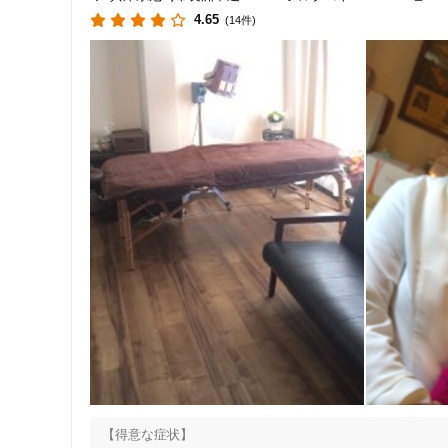
2 悪くないから 脳は指令せず 自律神経は働かない・・・

4.65
(14件)
3 自律神経が働かなければ 身体は治らない・・・

この　放置が　こり ・ 痛み ・ 歪み ・ 変形・・・ 病気
東洋医学治療院は

脳と自律神経・身体を整え　「ご自身で治せる身体に変える
『どうしたら良いか？解らない』お困りなら、

お電話ください

不安と辛い症状を一緒にリセットし

元気なあなたを取り戻しましょう

詳しくはホームページをご覧下さい

尼崎　東洋医学治療院
【得意な症状】
