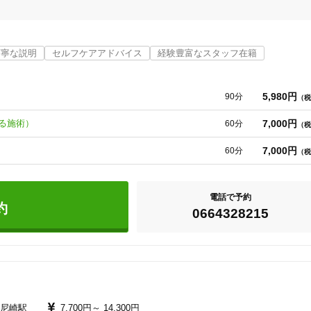
丁寧な説明
セルフケアアドバイス
経験豊富なスタッフ在籍
の施術　※

5,980円
90分
（税
7,000円
る施術）
60分
（税
16
件
検索結果を見る
7,000円
60分
（税
弯などの姿勢不良 ・頭痛・便通異常・眼精疲労・パニック・うつ・不眠や起
神経系・心因系など

電話で予約
約
0664328215
う・・・

R尼崎駅
7,700円～
14,300円