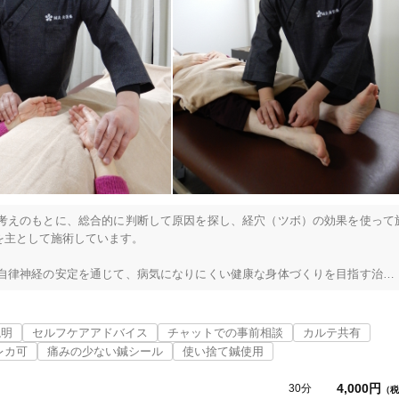
考えのもとに、総合的に判断して原因を探し、経穴（ツボ）の効果を使って
主として施術しています。

自律神経の安定を通じて、病気になりにくい健康な身体づくりを目指す治療
・原因不明の体調不良などの症状に対して効果的です。

尼崎市
変更する
の方やお子さんにも安心して受けることができます。

説明
セルフケアアドバイス
チャットでの事前相談
カルテ共有
激が好きな方は今まで受けたことがあるような鍼灸施術を受けることも可能
レカ可
痛みの少ない鍼シール
使い捨て鍼使用
4,000円
30分
（税
どをカウンセリングし、改善点もアドバイスいたします。特に食生活のかた