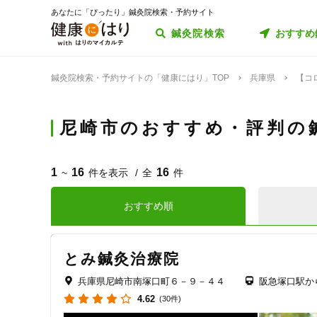
あなたに「ぴったり」鍼灸院検索・予約サイト
鍼灸院検索
おすすめ
鍼灸院検索・予約サイトの「健康にはり」TOP
兵庫県
【コ
尼崎市のおすすめ・評判の
1
16
16
~
件を表示
全
件
おすすめ順
とみ鍼灸治療院
兵庫県尼崎市南塚口町６－９－４４
阪急塚口駅か
4.62
(30件)