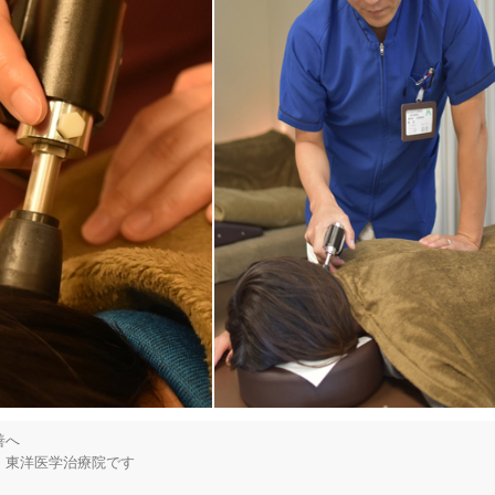
「健康にはりを見た」
女性限定
オンラインサポートあり
丁寧な説明
カルテ共有
経験豊富なスタッフ在籍
使い捨て鍼使用
トライアルコースあり
へ

保険適用の相談可
地域支援クーポン可
東洋医学治療院です
