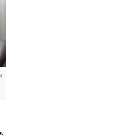
施
法
で
込）
よ