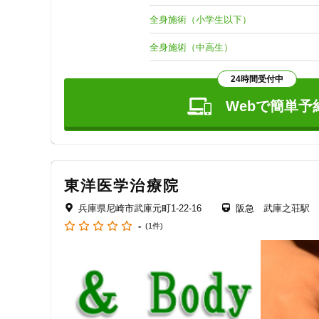
ジャンル
りなどは栄養面だけではなく、同じく東洋医学の考えを元に
全身施術（小学生以下）
一般治療
　薬に頼ることが悪いわけではありません。ただ、それ
全身施術（中高生）
LINEもございますので、ぜひ一度気軽にご相談ください。
24時間受付中
​　是非一度お問い合わせください。

特徴・キーワード
Webで簡単予
※ 祝日も営業いたします。ただし、GW・お盆・年末年始
詳しくはホームページをご覧ください。

受付時間の特徴
https://89mukuan.wixsite.com/home
土日営業
東洋医学治療院
兵庫県尼崎市武庫元町1-22-16
阪急 武庫之荘駅
通院手段の特徴
-
(1件)
駐車場あり
設備の特徴
キッズスペースあり