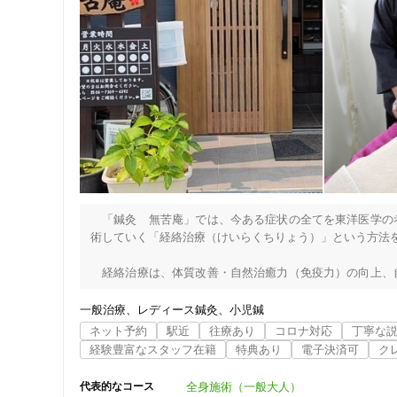
　「鍼灸　無苦庵」では、今ある症状の全てを東洋医学の
術していく「経絡治療（けいらくちりょう）」という方法を
　経絡治療は、体質改善・自然治癒力（免疫力）の向上、
ですので、 自律神経の乱れ・慢性疲労・不眠・更年期症状
一般治療
レディース鍼灸
小児鍼
住所
　当院のはりは、主に刺さずに施術するので、はりが初めて
ネット予約
駅近
往療あり
コロナ対応
丁寧な
　場合によっては刺すはりも行いますので、刺すはりの刺
経験豊富なスタッフ在籍
特典あり
電子決済可
ク
す。

全身施術（一般大人）
代表的なコース
　また、症状の原因になっているかもしれない生活習慣な