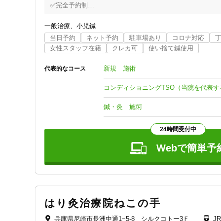
クレカ可
✅完全予約制

✅はり・きゅう施術

✅✅　脳整体　TSO

一般治療
小児鍼
キーワード
当日予約
ネット予約
駐車場あり
コロナ対応
※　脳の誤作動による身体のアンバランスを整える　当院独自
女性スタッフ在籍
クレカ可
使い捨て鍼使用
　　　　　　　～ Brain ＆ Body Control ～    脳整体　TSO

新規 施術
代表的なコース
元気なあなたを取り戻しましょう

コンディショニングTSO（当院を代表す
他にも

鍼・灸 施術
肩こり・腰痛・筋肉痛・関節痛・神経痛・変形・猫背・側
性調節障害・更年期障害・膠原病・・・

24時間受付中
東洋医学治療院は　痛みや怪我に留まらず内臓系・器官系・
悩みや不安を抱え困った方の駆け込み治療院です

Webで簡単予
ご存知でしょうか？

異常や不調の原因とは ちょっとした違和感や痛みを

大丈夫・悪くない・気にしない・勘違い・そのうち治るだろ
と放置していると

はり灸治療院ねこの手
1 脳が今の状態を 悪いと認識しない・・・

兵庫県尼崎市長洲中通1−5-8 シルクコトー3Ｆ
J