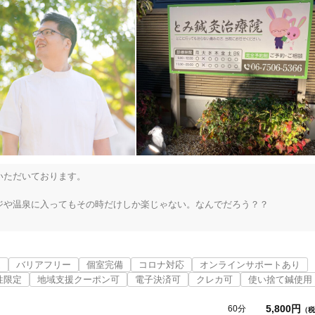
ただいております。

や温泉に入ってもその時だけしか楽じゃない。なんでだろう？？

層、中層、深層の三段階に分かれており、

はより深い部分の筋肉

。

近
バリアフリー
個室完備
コロナ対応
オンラインサポートあり
椎間板ヘルニアや脳梗塞はその代表的疾患と言えますね。

性限定
地域支援クーポン可
電子決済可
クレカ可
使い捨て鍼使用
が、鍼灸治療ではさらに深いアプローチが可能です。
5,800円
60分
（税