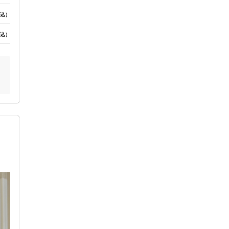
込）
ス鍼灸
小児鍼
式
込）
ネット予約
送迎あり