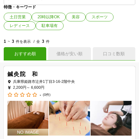
特徴・キーワード
土日営業
20時以降OK
美容
スポーツ
レディース
駐車場有
1
3
3
~
件を表示
全
件
おすすめ順
価格が安い順
口コミ数順
鍼灸院 和
兵庫県姫路市辻井1丁目3-16-2階中央
2,200円～
6,600円
-
(0件)