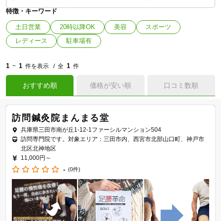
特徴・キーワード
土日営業
20時以降OK
美容
スポーツ
レディース
駐車場有
1
1
1
~
件を表示
全
件
おすすめ順
価格が安い順
口コミ数順
訪問鍼灸院まんまる堂
兵庫県三田市南が丘1-12-1ファーシルマンション504
訪問専門院です。対象エリア：三田市内、西宮市北部山口町、神戸市
北区北神地区
11,000円～
-
(0件)