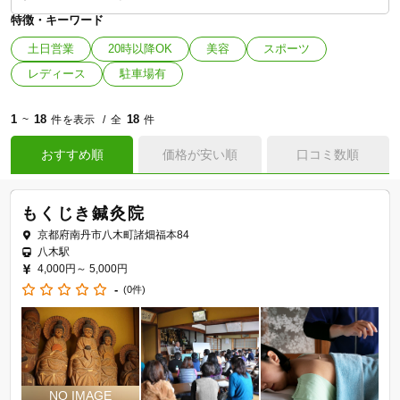
特徴・キーワード
土日営業
20時以降OK
美容
スポーツ
レディース
駐車場有
1
18
18
~
件を表示
全
件
おすすめ順
価格が安い順
口コミ数順
もくじき鍼灸院
京都府南丹市八木町諸畑福本84
八木駅
4,000円～
5,000円
-
(0件)