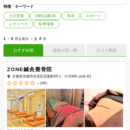
特徴・キーワード
土日営業
20時以降OK
美容
スポーツ
レディース
駐車場有
1
2
2
~
件を表示
全
件
おすすめ順
価格が安い順
口コミ数順
ZONE鍼灸整骨院
京都府京都市伏見区淀新町65-1 CUORE yodo B1
-
(0件)