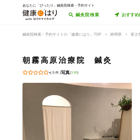
あなたに「ぴったり」鍼灸院検索・予約サイト
鍼灸院検索
おすすめ
鍼灸院検索・予約サイトの「健康にはり」TOP
静岡県
富士
朝霧高原治療院 鍼灸
-
写真
(
0 件
)
(
3 件
)