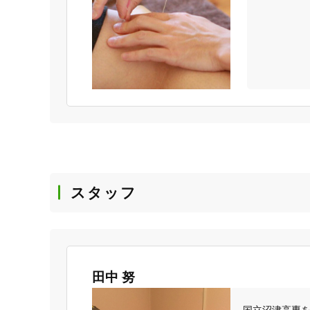
スタッフ
田中 努
国立沼津高専を