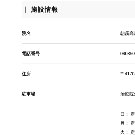
施設情報
院名
朝霧高
電話番号
090850
住所
〒4170
駐車場
治療院
日： 
月： 
火： 