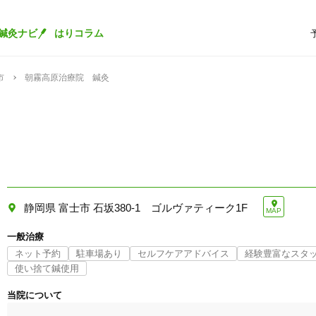
鍼灸ナビ
はりコラム
市
朝霧高原治療院 鍼灸
静岡県 富士市 石坂380-1 ゴルヴァティーク1F
MAP
一般治療
ネット予約
駐車場あり
セルフケアアドバイス
経験豊富なスタ
使い捨て鍼使用
当院について