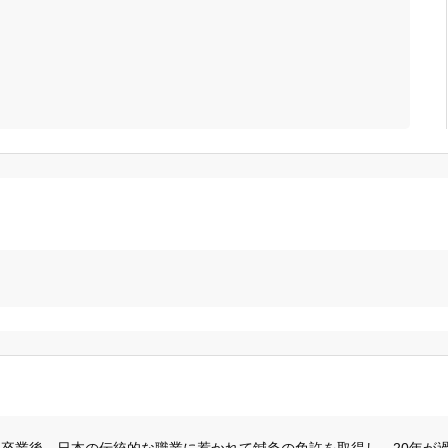
「健康にはりを見た」
09085020256
卒業後、日本の伝統的な職業に惹かれて鍼灸の免許を取得し、20年が過ぎま