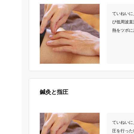
ていねいに
び低周波直
熱をツボに
鍼灸と指圧
ていねいに
圧を行った