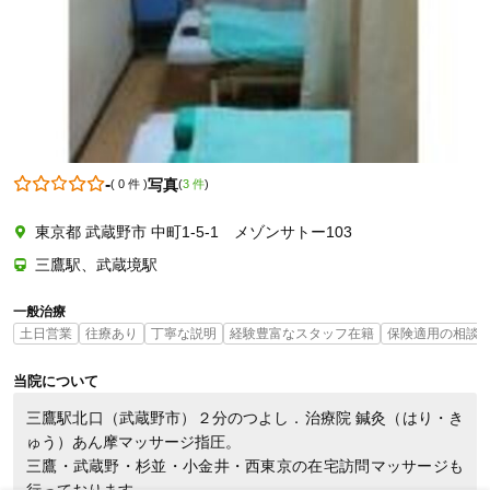
0422560239
-
写真
(
0 件
)
(
3 件
)
東京都 武蔵野市 中町1-5-1 メゾンサトー103
三鷹駅、武蔵境駅
一般治療
土日営業
往療あり
丁寧な説明
経験豊富なスタッフ在籍
保険適用の相談
当院について
三鷹駅北口（武蔵野市）２分のつよし．治療院 鍼灸（はり・き
ゅう）あん摩マッサージ指圧。

三鷹・武蔵野・杉並・小金井・西東京の在宅訪問マッサージも