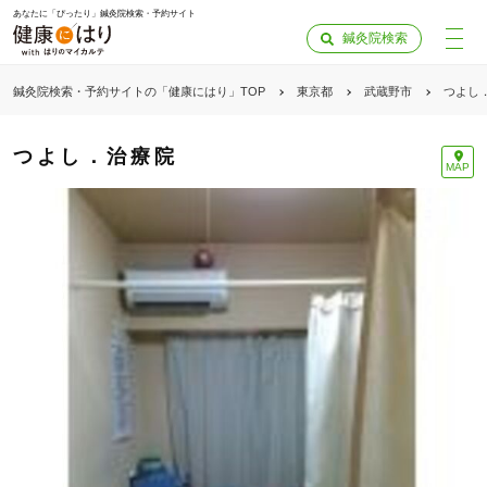
あなたに「ぴったり」鍼灸院検索・予約サイト
鍼灸院検索
鍼灸院検索・予約サイトの「健康にはり」TOP
東京都
武蔵野市
つよし
つよし．治療院
MAP
「健康にはりを見た」