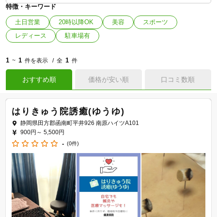
特徴・キーワード
土日営業
20時以降OK
美容
スポーツ
レディース
駐車場有
1
1
1
~
件を表示
全
件
おすすめ順
価格が安い順
口コミ数順
はりきゅう院誘癒(ゆうゆ)
静岡県田方郡函南町平井926 南原ハイツA101
900円～
5,500円
-
(0件)