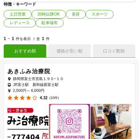
特徴・キーワード
土日営業
20時以降OK
美容
スポーツ
レディース
駐車場有
1
1
1
~
件を表示
全
件
おすすめ順
価格が安い順
口コミ数順
あきふみ治療院
静岡県富士市宮島１９０−１０
JR富士駅 新幹線新富士駅
2,500円～
6,000円
4.32
(10件)