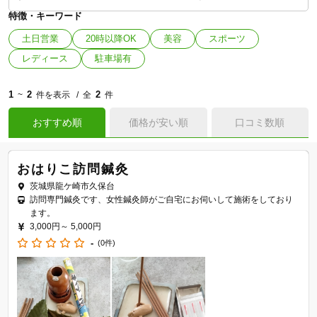
特徴・キーワード
土日営業
20時以降OK
美容
スポーツ
レディース
駐車場有
1
2
2
~
件を表示
全
件
おすすめ順
価格が安い順
口コミ数順
おはりこ訪問鍼灸
茨城県龍ケ崎市久保台
訪問専門鍼灸です、女性鍼灸師がご自宅にお伺いして施術をしており
ます。
3,000円～
5,000円
-
(0件)