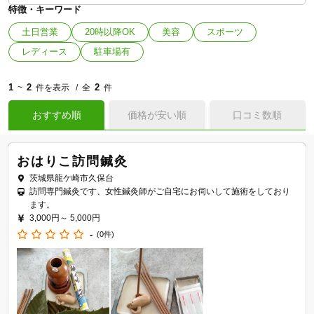
特徴・キーワード
土日営業
20時以降OK
美容
スポーツ
レディース
駐車場有
1
2
2
~
件を表示
全
件
おすすめ順
価格が安い順
口コミ数順
おはりこ訪問鍼灸
茨城県龍ケ崎市久保台
訪問専門鍼灸です、女性鍼灸師がご自宅にお伺いして施術をしており
ます。
3,000円～
5,000円
-
(0件)