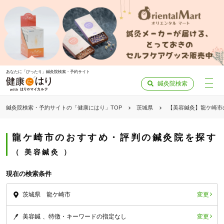
あなたに「ぴったり」鍼灸院検索・予約サイト
鍼灸院検索
鍼灸院検索・予約サイトの「健康にはり」TOP
茨城県
【美容鍼灸】龍ケ崎市
龍ケ崎市のおすすめ・評判の鍼灸院を探す
美容鍼灸
現在の検索条件
変更
茨城県 龍ケ崎市
変更
美容鍼
特徴・キーワードの指定なし
「健康にはりを見た」