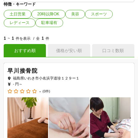
特徴・キーワード
土日営業
20時以降OK
美容
スポーツ
レディース
駐車場有
1
1
1
~
件を表示
全
件
おすすめ順
価格が安い順
口コミ数順
早川接骨院
福島県いわき市小名浜字道珍１２９ー１
- 円～
-
(0件)