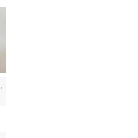
り
ス鍼灸
小児鍼