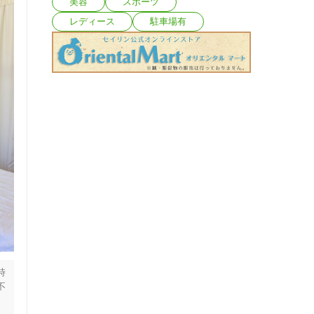
美容
スポーツ
レディース
駐車場有
時
不