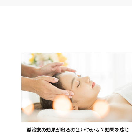
接客・サービスの特徴
コロナ対応
チャットでの事前相談
施術の特徴
痛みの少ない鍼シール
支払いに関する特徴
特典あり
クレカ可
キーワード
鍼治療の効果が出るのはいつから？効果を感じ