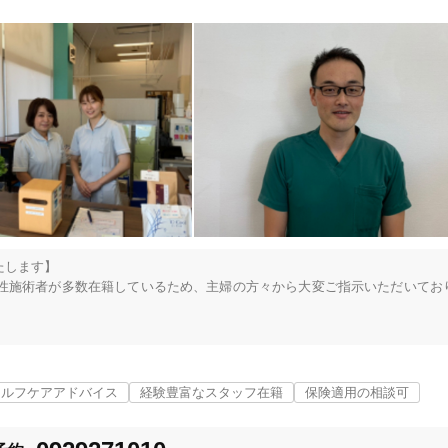
します】

筑紫野市
変更する
性施術者が多数在籍しているため、主婦の方々から大変ご指示いただいてお
セルフケアアドバイス
経験豊富なスタッフ在籍
保険適用の相談可
フを大切に過ごすために、身体に力を入れていきたい。

美容鍼
スポーツ鍼灸
レディー