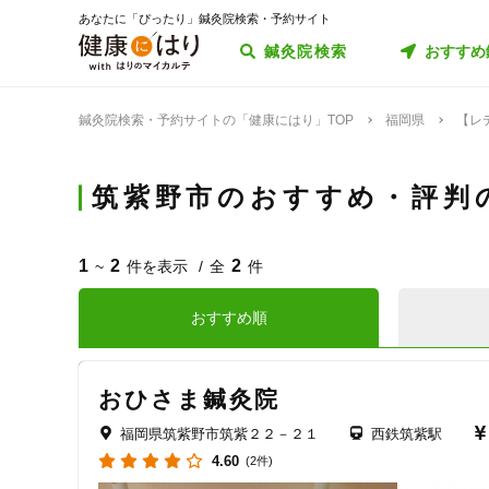
あなたに「ぴったり」鍼灸院検索・予約サイト
鍼灸院検索
おすすめ
鍼灸院検索・予約サイトの「健康にはり」TOP
福岡県
【レ
筑紫野市のおすすめ・評判
1
2
2
~
件を表示
全
件
おすすめ順
おひさま鍼灸院
福岡県筑紫野市筑紫２２－２１
西鉄筑紫駅
4.60
(2件)