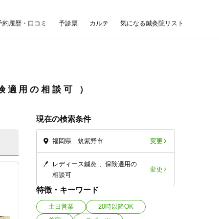
予約履歴・口コミ
予診票
カルテ
気になる鍼灸院リスト
険適用の相談可
現在の検索条件
変更
福岡県 筑紫野市
レディース鍼灸
保険適用の
変更
相談可
特徴・キーワード
土日営業
20時以降OK