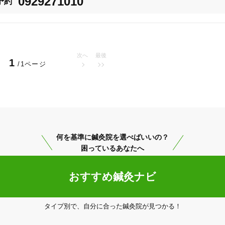
0929271010
予約


・沖縄・鹿児島に多数店舗を展開している従業員400名の業界屈指の治療化
次へ
最後
常に保ちよいサービスを提供しています。

1
/1ページ
「堺カップ」という大会を開き、地域で活躍するスポーツ選手の活躍の場を作
20時以降OK
当日予約
、技術の継承を行うことで地域医療に貢献いたします。
駅近
往療あり
何を基準に鍼灸院を選べばいいの？
困っているあなたへ
おすすめ鍼灸ナビ
バリアフリー
個室完備
「健康にはりを見た」
タイプ別で、自分に合った鍼灸院が見つかる！
女性限定