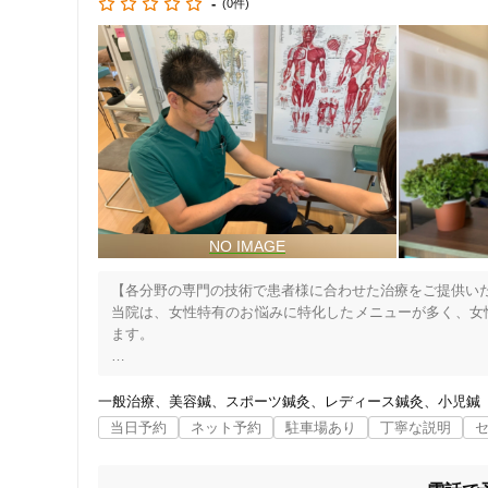
-
(0件)
【各分野の専門の技術で患者様に合わせた治療をご提供いた
住所
当院は、女性特有のお悩みに特化したメニューが多く、女
ます。

○ふくらはぎのむくみが気になる。

○夜になかなか眠れない。

一般治療
美容鍼
スポーツ鍼灸
レディース鍼灸
小児鍼
ジャンル
○産後の骨盤をどこで締めたらよいか悩んでいる。

当日予約
ネット予約
駐車場あり
丁寧な説明
○子どもも高校生になり手がかからなくなり、次の老後ライ
一般治療
○農家の仕事をしていて疲れがとれない。
