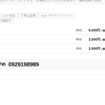
らのメッセージととらえ、患者様としっかりと向き合い、鍼灸治療で患者様
のお手伝いをしてまいります。

越しくださいませ。
コロナ対応
丁寧な説明
セルフケアアドバイス
の相談可
6,000円
60分
（税
3,000円
60分
（税
2,000円
30分
（税
0929198989
予約