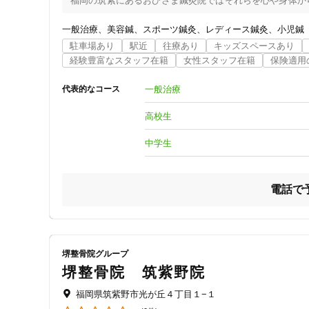
福岡の筑紫にあるおひさま鍼灸院ではそれらを心や身体か
元気になり、自分らしく日々笑顔で生活していただけるため
赤ちゃんの駅も登録しておりますので、どうぞお気軽にお
一般治療
美容鍼
スポーツ鍼灸
レディース鍼灸
小児鍼
駐車場あり
駅近
往療あり
キッズスペースあり
経験豊富なスタッフ在籍
女性スタッフ在籍
保険適用
一般治療
代表的なコース
高校生
中学生
電話で
堺整骨院グループ
堺整骨院 筑紫野院
福岡県筑紫野市光が丘４丁目１−１