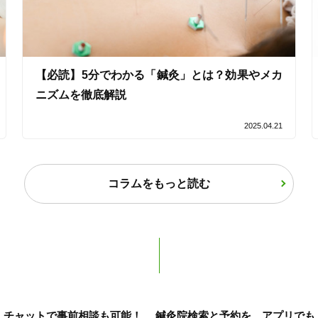
女性限定
【必読】5分でわかる「鍼灸」とは？効果やメカ
オンラインサポートあり
丁寧な説明
ニズムを徹底解説
カルテ共有
経験豊富なスタッフ在籍
2025.04.21
使い捨て鍼使用
トライアルコースあり
コラムをもっと読む
保険適用の相談可
地域支援クーポン可
チャットで事前相談も可能！
鍼灸院検索と予約を、アプリでも