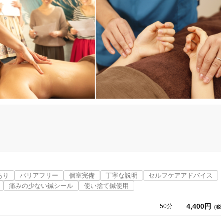


パーを使用しております。

あり
バリアフリー
個室完備
丁寧な説明
セルフケアアドバイス
めています。

痛みの少ない鍼シール
使い捨て鍼使用
環をしております。

消毒をお願いしております。

4,400円
50分
（税
す。
