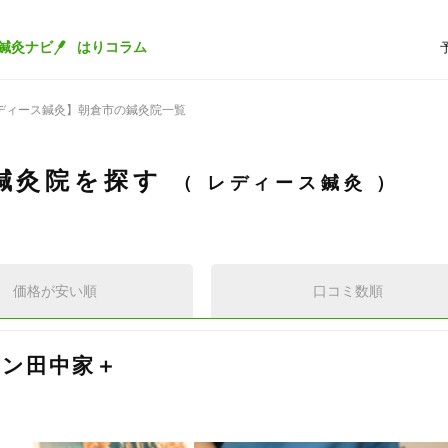
鍼灸ナビ
はりコラム
ディース鍼灸】朝倉市の鍼灸院一覧
鍼灸院を探す
レディース鍼灸
価格が安い順
口コミ数順
ン田中家＋