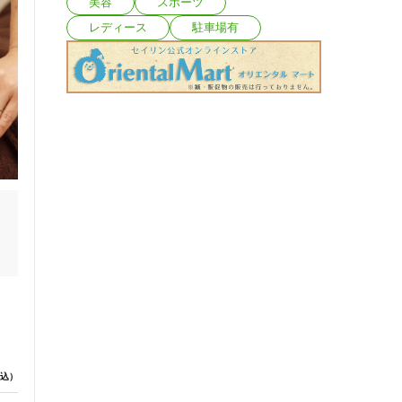
美容
スポーツ
レディース
駐車場有
込）