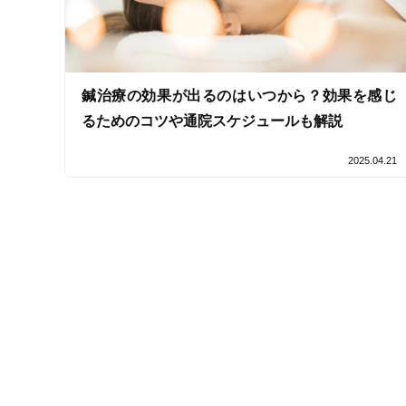
女性スタッフ在籍
接客・サービスの特徴
鍼治療の効果が出るのはいつから？効果を感じ
コロナ対応
るためのコツや通院スケジュールも解説
チャットでの事前相談
2025.04.21
施術の特徴
痛みの少ない鍼シール
支払いに関する特徴
特典あり
クレカ可