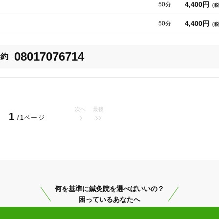
必ず事前にお申し付けください。

4,400円
50分
（税
指します

4,400円
50分
（税
とリンパケアに特化した鍼灸サロンになります。心も体も健康でイキイキと
！

の痛みが再発しないよう姿勢改善も重視しています。

08017076714
予約
りや腰痛などの痛みを緩和する【鍼灸全身調整治療】、体のだるさや不眠・
療】、【美容鍼】や【妊活カラダぽかぽか治療】と多くのお悩みに幅広く対
るように鍼灸治療の内容コースを症状別に分けて提示しています。

リビリと電気を流すという方法はとりません！

次へ
最後
1
/1ページ
確認します。

朝倉市
変更する
はお体の調子をみるとても大切なバロメーターとなります。

何を基準に鍼灸院を選べばいいの？
ます。

困っているあなたへ
美容鍼
スポーツ鍼灸
レディー