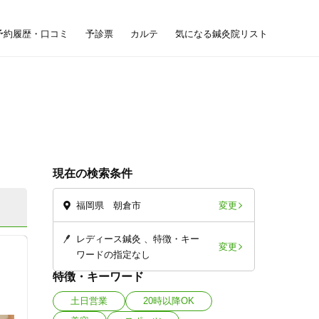
予約履歴・口コミ
予診票
カルテ
気になる鍼灸院リスト
現在の検索条件
変更
福岡県 朝倉市
レディース鍼灸
特徴・キー
変更
ワードの指定なし
特徴・キーワード
土日営業
20時以降OK