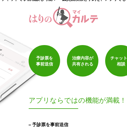
1
件
検索結果を見る
予診票を
治療内容が
チャッ
事前送信
共有される
相談
アプリならでは
の機能が満載！
予診票を事前送信