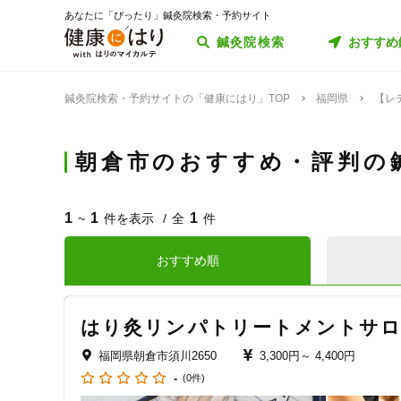
あなたに「ぴったり」鍼灸院検索・予約サイト
鍼灸院検索
おすすめ
鍼灸院検索・予約サイトの「健康にはり」TOP
福岡県
【レ
朝倉市のおすすめ・評判の
1
1
1
~
件を表示
全
件
おすすめ順
はり灸リンパトリートメントサロ
福岡県朝倉市須川2650
3,300円～
4,400円
-
(0件)