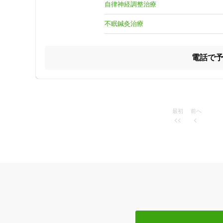
・37.5度以上の発熱や咳などの風邪様症状がある場合は、
自律神経調整治療
『かかりつけ鍼灸師』として皆さまに寄り添える鍼灸院を目
不眠鍼灸治療
はり灸リンパトリートメントサロン田中家＋は、鍼灸治療
た毎日を過ごせるように“身体の専門家”として寄り添います
肩こりや腰痛といった身体の痛みを改善するだけでなく、そ
電話で
田中家＋は、朝倉市の地域に根差した鍼灸院として、肩こ
ライラなどの自律神経失調症を緩和する【自律神経調整治
できるように、またどの治療を受けたらいいのかすぐに分か
当サロンの鍼灸治療は、一般的によく行われる鍼をして、ビ
最初
前へ
【特徴 その１】

治療の始めに患者さんの手首の脈を診ながら、身体の状態を
住所
例えば、睡眠、食欲、イライラしないか等。

【特徴 その２】

また、睡眠の状態や食欲についてもお伺いしますが、これら
ジャンル
鍼灸治療では、とても細い鍼を使い経絡や気の流れを調整し
鍼が初めての方でも安心して受けられます。

一般治療
痛みがなく心地よい鍼の刺激を是非ご体験ください！
