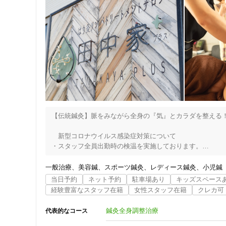
【伝統鍼灸】脈をみながら全身の『気』とカラダを整える！
　新型コロナウイルス感染症対策について

・スタッフ全員出勤時の検温を実施しております。

・感染防御のため、手指消毒をして施術いたします。

・消毒用エタノールによる頻回清掃を徹底しております。

一般治療
美容鍼
スポーツ鍼灸
レディース鍼灸
小児鍼
・うつ伏せの施術の際はお一人ずつ使い捨てのフェイスペー
当日予約
ネット予約
駐車場あり
キッズスペース
・お着替えやタオルなどのリネン類は徹底した衛生管理に努
経験豊富なスタッフ在籍
女性スタッフ在籍
クレカ可
・営業時間中は常に換気扇を回し、頻回に窓を開け空気の循
・サロン入口に消毒液を設置し、患者様にはご来院時に手指
鍼灸全身調整治療
代表的なコース
・お手洗いではペーパータオルを使用していただいておりま