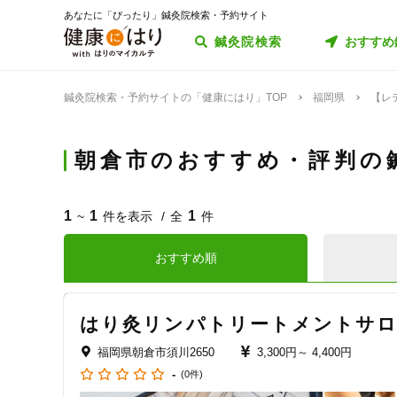
あなたに「ぴったり」鍼灸院検索・予約サイト
鍼灸院検索
おすすめ
鍼灸院検索・予約サイトの「健康にはり」TOP
福岡県
【レ
朝倉市のおすすめ・評判の
1
1
1
~
件を表示
全
件
おすすめ順
はり灸リンパトリートメントサロ
福岡県朝倉市須川2650
3,300円～
4,400円
-
(0件)