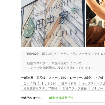
【伝統鍼灸】脈をみながら全身の『気』とカラダを整える！
　新型コロナウイルス感染症対策について

・スタッフ全員出勤時の検温を実施しております。

・感染防御のため、手指消毒をして施術いたします。

・消毒用エタノールによる頻回清掃を徹底しております。

一般治療
美容鍼
スポーツ鍼灸
レディース鍼灸
小児鍼
・うつ伏せの施術の際はお一人ずつ使い捨てのフェイスペー
当日予約
ネット予約
駐車場あり
キッズスペース
・お着替えやタオルなどのリネン類は徹底した衛生管理に努
経験豊富なスタッフ在籍
女性スタッフ在籍
クレカ可
・営業時間中は常に換気扇を回し、頻回に窓を開け空気の循
・サロン入口に消毒液を設置し、患者様にはご来院時に手指
鍼灸全身調整治療
代表的なコース
・お手洗いではペーパータオルを使用していただいておりま