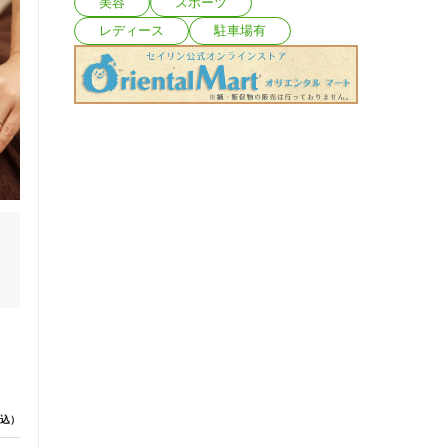
美容
スポーツ
レディース
駐車場有
込）