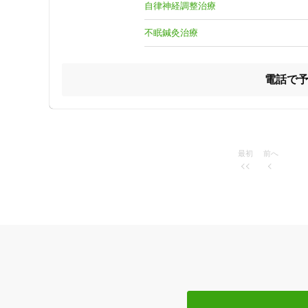
・37.5度以上の発熱や咳などの風邪様症状がある場合は、
自律神経調整治療
『かかりつけ鍼灸師』として皆さまに寄り添える鍼灸院を目
不眠鍼灸治療
はり灸リンパトリートメントサロン田中家＋は、鍼灸治療
た毎日を過ごせるように“身体の専門家”として寄り添います
肩こりや腰痛といった身体の痛みを改善するだけでなく、そ
電話で
田中家＋は、朝倉市の地域に根差した鍼灸院として、肩こ
ライラなどの自律神経失調症を緩和する【自律神経調整治
できるように、またどの治療を受けたらいいのかすぐに分か
当サロンの鍼灸治療は、一般的によく行われる鍼をして、ビ
最初
前へ
【特徴 その１】

治療の始めに患者さんの手首の脈を診ながら、身体の状態を
住所
例えば、睡眠、食欲、イライラしないか等。

【特徴 その２】

また、睡眠の状態や食欲についてもお伺いしますが、これら
ジャンル
鍼灸治療では、とても細い鍼を使い経絡や気の流れを調整し
鍼が初めての方でも安心して受けられます。

一般治療
痛みがなく心地よい鍼の刺激を是非ご体験ください！
