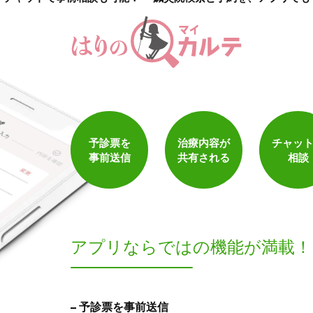
1
件
検索結果を見る
予診票を
治療内容が
チャッ
事前送信
共有される
相談
アプリならでは
の機能が満載！
予診票を事前送信