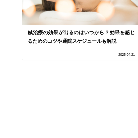
女性スタッフ在籍
接客・サービスの特徴
鍼治療の効果が出るのはいつから？効果を感じ
コロナ対応
るためのコツや通院スケジュールも解説
チャットでの事前相談
2025.04.21
施術の特徴
痛みの少ない鍼シール
支払いに関する特徴
特典あり
クレカ可