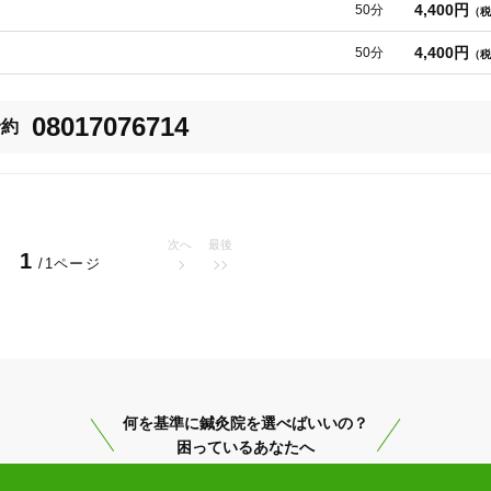
必ず事前にお申し付けください。

4,400円
50分
（税
指します

4,400円
50分
（税
とリンパケアに特化した鍼灸サロンになります。心も体も健康でイキイキと
！

の痛みが再発しないよう姿勢改善も重視しています。

08017076714
予約
りや腰痛などの痛みを緩和する【鍼灸全身調整治療】、体のだるさや不眠・
療】、【美容鍼】や【妊活カラダぽかぽか治療】と多くのお悩みに幅広く対
るように鍼灸治療の内容コースを症状別に分けて提示しています。

リビリと電気を流すという方法はとりません！

次へ
最後
1
/1ページ
確認します。

朝倉市
変更する
はお体の調子をみるとても大切なバロメーターとなります。

何を基準に鍼灸院を選べばいいの？
ます。

困っているあなたへ
美容鍼
スポーツ鍼灸
レディー