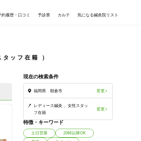
予約履歴・口コミ
予診票
カルテ
気になる鍼灸院リスト
スタッフ在籍
現在の検索条件
変更
福岡県 朝倉市
レディース鍼灸
女性スタッ
変更
フ在籍
特徴・キーワード
土日営業
20時以降OK