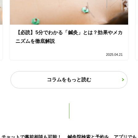
女性限定
【必読】5分でわかる「鍼灸」とは？効果やメカ
オンラインサポートあり
丁寧な説明
ニズムを徹底解説
カルテ共有
経験豊富なスタッフ在籍
2025.04.21
使い捨て鍼使用
トライアルコースあり
コラムをもっと読む
保険適用の相談可
地域支援クーポン可
チャットで事前相談も可能！
鍼灸院検索と予約を、アプリでも