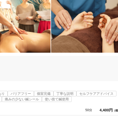


パーを使用しております。

あり
バリアフリー
個室完備
丁寧な説明
セルフケアアドバイス
めています。

痛みの少ない鍼シール
使い捨て鍼使用
環をしております。

消毒をお願いしております。

4,400円
50分
（税
す。
