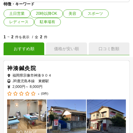
特徴・キーワード
土日営業
20時以降OK
美容
スポーツ
レディース
駐車場有
1
2
2
~
件を表示
全
件
おすすめ順
価格が安い順
口コミ数順
神湊鍼灸院
福岡県宗像市神湊９０４
JR鹿児島本線 東郷駅
2,000円～
8,000円
-
(0件)