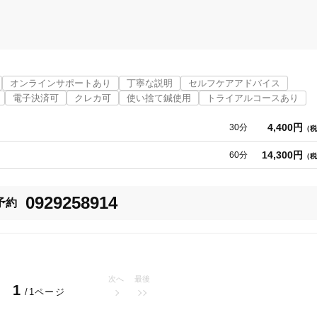
ていきます。

りラックス五条｣へ！！

オンラインサポートあり
丁寧な説明
セルフケアアドバイス
電子決済可
クレカ可
使い捨て鍼使用
トライアルコースあり
ここだけです！！
4,400円
30分
（税
14,300円
60分
（税
0929258914
予約
太宰府市
変更する
次へ
最後
1
/1ページ