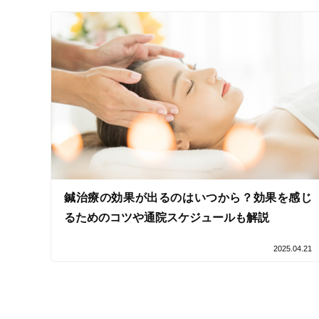
キッズスペースあり
女性向けの特徴
女性スタッフ在籍
接客・サービスの特徴
コロナ対応
チャットでの事前相談
鍼治療の効果が出るのはいつから？効果を感じ
施術の特徴
るためのコツや通院スケジュールも解説
痛みの少ない鍼シール
2025.04.21
支払いに関する特徴
特典あり