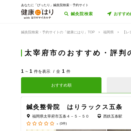
あなたに「ぴったり」鍼灸院検索・予約サイト
鍼灸院検索
おすすめ
鍼灸院検索・予約サイトの「健康にはり」TOP
福岡県
【レ
太宰府市のおすすめ・評判
1
1
1
~
件を表示
全
件
おすすめ順
鍼灸整骨院 はりラックス五条
福岡県太宰府市五条４－５－５０
西鉄五条駅
-
(0件)