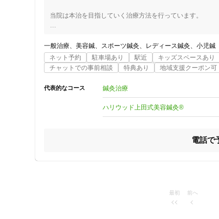
当院は本治を目指していく治療方法を行っています。

お一人お一人の身体のお悩みに応じた治療方法や計画を立て
一般治療
美容鍼
スポーツ鍼灸
レディース鍼灸
小児鍼
筑紫地区で美容鍼灸をお探しであるなら太宰府市五条の「は
ネット予約
駐車場あり
駅近
キッズスペースあり
現在、話題の上田式美容鍼灸Ⓡを提供しています。

チャットでの事前相談
特典あり
地域支援クーポン可
見た目もよくなり、身体の調子もよくなる鍼は太宰府では
鍼灸治療
代表的なコース
ハリウッド上田式美容鍼灸®️
電話で
住所
最初
前へ