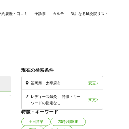
予約履歴・口コミ
予診票
カルテ
気になる鍼灸院リスト
現在の検索条件
変更
福岡県 太宰府市
レディース鍼灸
特徴・キー
変更
ワードの指定なし
特徴・キーワード
土日営業
20時以降OK