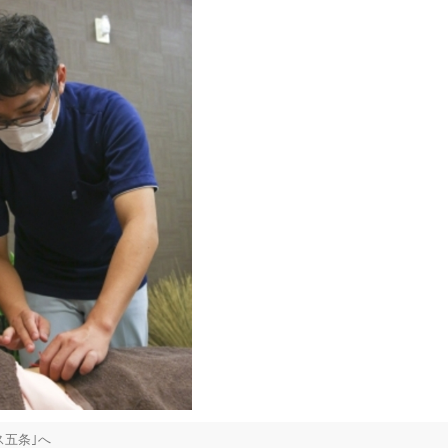
五条｣へ
