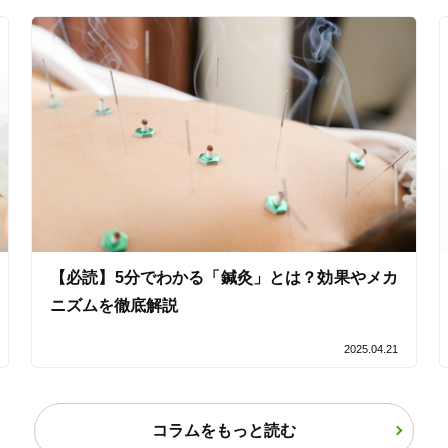
バリアフリー
個室完備
「健康にはりを見た」
女性限定
オンラインサポートあり
丁寧な説明
カルテ共有
経験豊富なスタッフ在籍
【必読】5分でわかる「鍼灸」とは？効果やメカ
ニズムを徹底解説
使い捨て鍼使用
トライアルコースあり
2025.04.21
コラムをもっと読む
保険適用の相談可
地域支援クーポン可