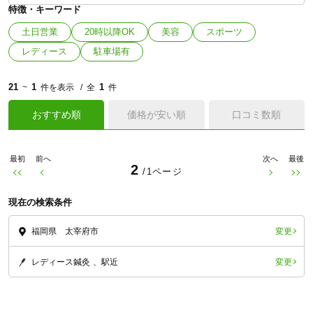
特徴・キーワード
土日営業
20時以降OK
美容
スポーツ
レディース
駐車場有
21
1
1
~
件を表示
全
件
おすすめ順
価格が安い順
口コミ数順
最初
前へ
次へ
最後
2
/1ページ
現在の検索条件
変更
福岡県 太宰府市
変更
レディース鍼灸
駅近