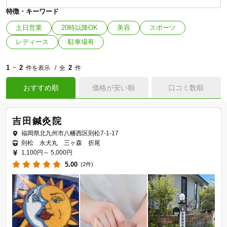
特徴・キーワード
土日営業
20時以降OK
美容
スポーツ
レディース
駐車場有
1
2
2
~
件を表示
全
件
おすすめ順
価格が安い順
口コミ数順
吉田鍼灸院
福岡県北九州市八幡西区則松7-1-17
則松 永犬丸 三ヶ森 折尾
1,100円～
5,000円
5.00
(2件)