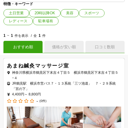
特徴・キーワード
土日営業
20時以降OK
美容
スポーツ
レディース
駐車場有
1
1
1
~
件を表示
全
件
おすすめ順
価格が安い順
口コミ数順
あまね鍼灸マッサージ室
神奈川県横浜市鶴見区下末吉４丁目５ 横浜市鶴見区下末吉４丁目５
−４
JR鶴見駅 横浜市営バス７・１３系統「三ツ池道」 ７・２９系統
「宮の下」
4,400円～
8,800円
-
(0件)